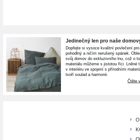
Jedinečný len pro naše domov
Dopřejte si vysoce kvalitní povlečení pro
pohodlný a ničím nerušený spánek. Oble
svůj domov do exkluzivního lnu, což o t
materiálu můžeme s jistotou říci. Lněné 
v interiéru ve spojení s přírodními materiá
tvoří soulad a harmonii.
Čtěte v
O
K
O