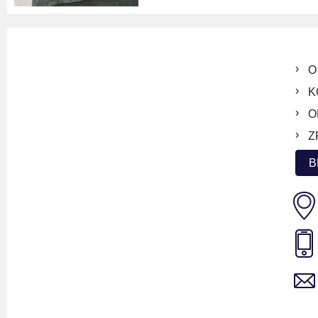
O
K
O
Z
B