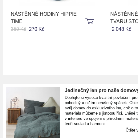
NÁSTĚNNÉ HODINY HIPPIE
NÁSTĚNNÉ
TIME
TVARU ST
359 Kč
270 Kč
2 048 Kč
Jedinečný len pro naše domov
Dopřejte si vysoce kvalitní povlečení pro
pohodlný a ničím nerušený spánek. Oble
svůj domov do exkluzivního lnu, což o t
materiálu můžeme s jistotou říci. Lněné 
v interiéru ve spojení s přírodními materiá
tvoří soulad a harmonii.
Čtěte v