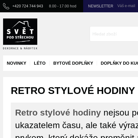
Váš e-mail
+420 724 744 943
8.00 - 17.00 hod
NEWSLETTER
NOVINKY
LÉTO
BYTOVÉ DOPLŇKY
DOPLŇKY DO KU
RETRO STYLOVÉ HODINY
Retro stylové hodiny
nejsou p
ukazatelem času, ale také výr
prvkem, který dokáže proměnit 