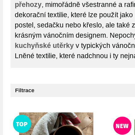
přehozy
, mimořádně všestranné a raf
dekorační textilie, které lze použít jak
postel, sedačku nebo křeslo, ale také 
krásným vánočním designem. Nepochyb
kuchyňské utěrky
v typických vánočn
Lněné textilie, které nadchnou i ty nejn
Filtrace
TOP
NEW