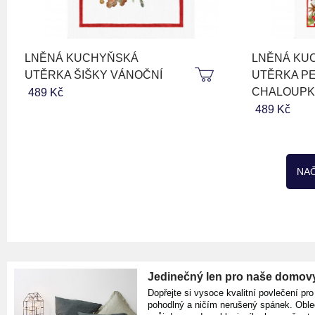
LNĚNÁ KUCHYŇSKÁ
LNĚNÁ KU
UTĚRKA ŠIŠKY VÁNOČNÍ
UTĚRKA P
CHALOUPK
489 Kč
489 Kč
NAČ
Jedinečný len pro naše domov
Dopřejte si vysoce kvalitní povlečení pro
pohodlný a ničím nerušený spánek. Oble