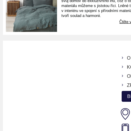
svůj domov do exkluzivního lnu, což o t
materiálu můžeme s jistotou říci. Lněné 
v interiéru ve spojení s přírodními materiá
tvoří soulad a harmonii.
Čtěte v
O
K
O
Z
B