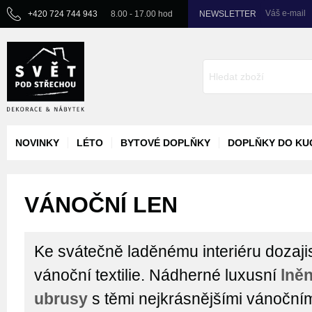
Váš e-mail
+420 724 744 943
8.00 - 17.00 hod
NEWSLETTER
NOVINKY
LÉTO
BYTOVÉ DOPLŇKY
DOPLŇKY DO KU
VÁNOČNÍ LEN
Ke svátečně laděnému interiéru dozajist
vánoční textilie. Nádherné luxusní
lně
ubrusy
s těmi nejkrásnějšími vánoční