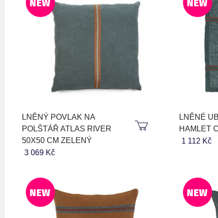
NEW
NEW
LNĚNÝ POVLAK NA
LNĚNÉ U
POLŠTÁŘ ATLAS RIVER
HAMLET C
50X50 CM ZELENÝ
1 112 Kč
3 069 Kč
NEW
NEW