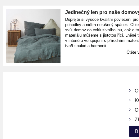
Jedinečný len pro naše domov
Dopřejte si vysoce kvalitní povlečení pro
pohodlný a ničím nerušený spánek. Oble
svůj domov do exkluzivního lnu, což o t
materiálu můžeme s jistotou říci. Lněné 
v interiéru ve spojení s přírodními materiá
tvoří soulad a harmonii.
Čtěte v
O
K
O
Z
B