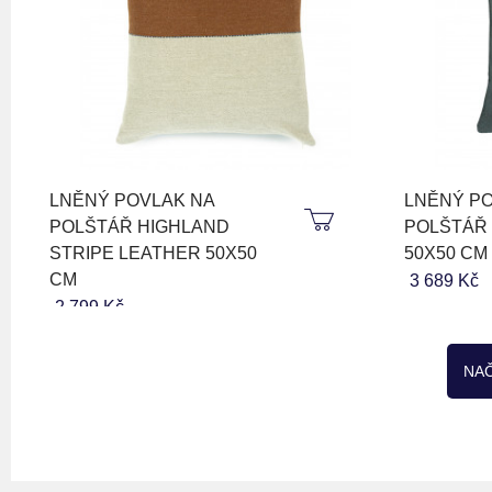
LNĚNÝ POVLAK NA
LNĚNÝ PO
POLŠTÁŘ HIGHLAND
POLŠTÁŘ
STRIPE LEATHER 50X50
50X50 CM
CM
3 689 Kč
2 799 Kč
NAČ