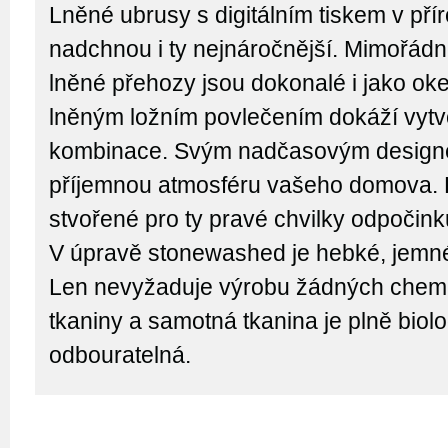
Lněné ubrusy s digitálním tiskem v pří
nadchnou i ty nejnáročnější. Mimořád
lněné přehozy jsou dokonalé i jako oke
lněným ložním povlečením dokáží vytvo
kombinace. Svým nadčasovým design
příjemnou atmosféru vašeho domova. 
stvořené pro ty pravé chvilky odpočin
V úpravě stonewashed je hebké, jemn
Len nevyžaduje výrobu žádných chemik
tkaniny a samotná tkanina je plně biol
odbouratelná.