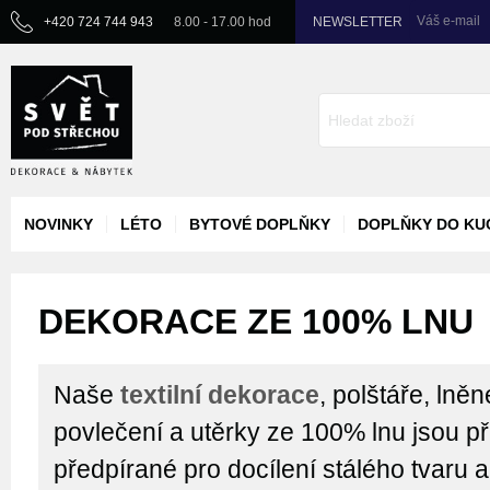
Váš e-mail
+420 724 744 943
8.00 - 17.00 hod
NEWSLETTER
NOVINKY
LÉTO
BYTOVÉ DOPLŇKY
DOPLŇKY DO KU
DEKORACE ZE 100% LNU
Naše
textilní dekorace
, polštáře, lně
povlečení a utěrky ze 100% lnu jsou 
předpírané pro docílení stálého tvaru 