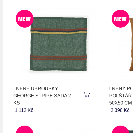
NEW
NEW
LNĚNÉ UBROUSKY
LNĚNÝ PO
GEORGE STRIPE SADA 2
POLŠTÁŘ 
KS
50X50 CM
1 112 Kč
2 398 Kč