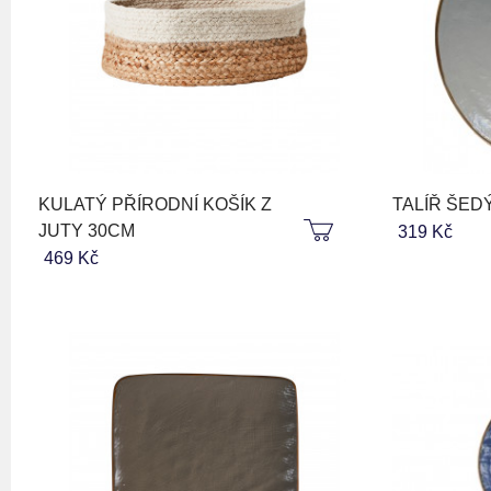
KULATÝ PŘÍRODNÍ KOŠÍK Z
TALÍŘ ŠED
JUTY 30CM
319 Kč
469 Kč