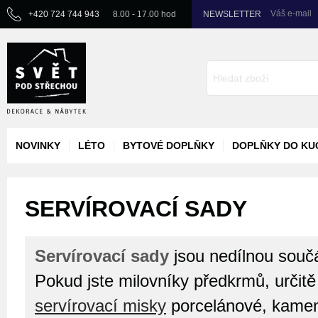
Váš e-mail
+420 724 744 943
8.00 - 17.00 hod
NEWSLETTER
NOVINKY
LÉTO
BYTOVÉ DOPLŇKY
DOPLŇKY DO KU
SERVÍROVACÍ SADY
Servírovací sady
jsou nedílnou součá
Pokud jste milovníky předkrmů, určitě 
servírovací misky
porcelánové, kame