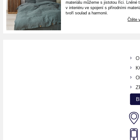
materiálu můžeme s jistotou říci. Lněné 
v interiéru ve spojení s přírodními materiá
tvoří soulad a harmonii.
Čtěte v
O
K
O
Z
B