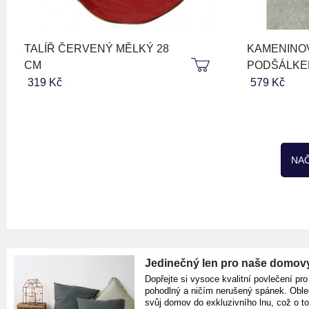
TALÍŘ ČERVENÝ MĚLKÝ 28
KAMENINOV
CM
PODŠÁLKE
319 Kč
579 Kč
NAČ
Jedinečný len pro naše domov
Dopřejte si vysoce kvalitní povlečení pro
pohodlný a ničím nerušený spánek. Oble
svůj domov do exkluzivního lnu, což o t