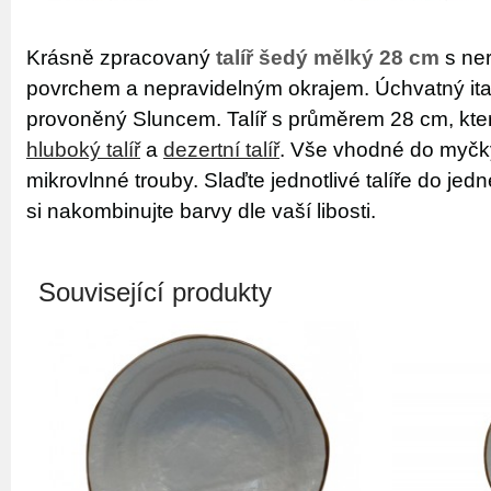
Krásně zpracovaný
talíř šedý mělký 28 cm
s ne
povrchem a nepravidelným okrajem. Úchvatný ita
provoněný Sluncem. Talíř s průměrem 28 cm, kte
hluboký talíř
a
dezertní talíř
. Vše vhodné do myčky
mikrovlnné trouby. Slaďte jednotlivé talíře do jed
si nakombinujte barvy dle vaší libosti.
Související produkty