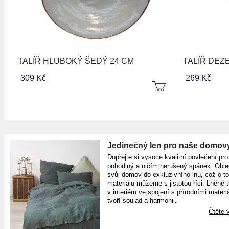
TALÍŘ HLUBOKÝ ŠEDÝ 24 CM
TALÍŘ DEZ
309 Kč
269 Kč
Jedinečný len pro naše domov
Dopřejte si vysoce kvalitní povlečení pro
pohodlný a ničím nerušený spánek. Oble
svůj domov do exkluzivního lnu, což o t
materiálu můžeme s jistotou říci. Lněné 
v interiéru ve spojení s přírodními materiá
tvoří soulad a harmonii.
Čtěte v