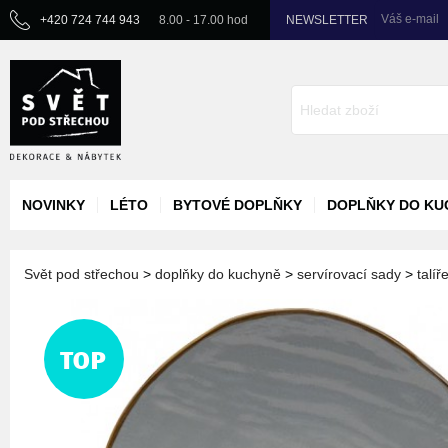
Váš e-mail
+420 724 744 943
8.00 - 17.00 hod
NEWSLETTER
NOVINKY
LÉTO
BYTOVÉ DOPLŇKY
DOPLŇKY DO KU
Svět pod střechou
>
doplňky do kuchyně
>
servírovací sady
>
talíř
TOP