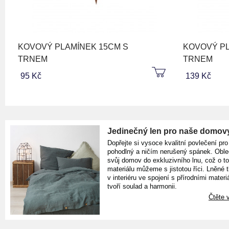
KOVOVÝ PLAMÍNEK 15CM S
KOVOVÝ PL
TRNEM
TRNEM
95 Kč
139 Kč
Jedinečný len pro naše domov
Dopřejte si vysoce kvalitní povlečení pro
pohodlný a ničím nerušený spánek. Oble
svůj domov do exkluzivního lnu, což o t
materiálu můžeme s jistotou říci. Lněné 
v interiéru ve spojení s přírodními materiá
tvoří soulad a harmonii.
Čtěte v