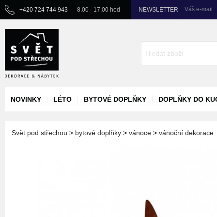
Váš e-mail
+420 724 744 943
8.00 - 17.00 hod
NEWSLETTER
NOVINKY
LÉTO
BYTOVÉ DOPLŇKY
DOPLŇKY DO KU
Svět pod střechou
>
bytové doplňky
>
vánoce
>
vánoční dekorace