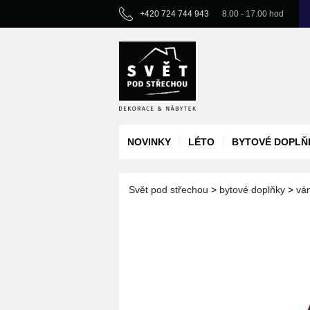
+420 724 744 943
8.00 - 17.00 hod
NOVINKY
LÉTO
BYTOVÉ DOPLŇ
Svět pod střechou
>
bytové doplňky
>
vá