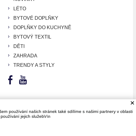
LÉTO
BYTOVÉ DOPLŇKY
DOPLŇKY DO KUCHYNĚ
BYTOVÝ TEXTIL
DĚTI
ZAHRADA
TRENDY A STYLY
em používání našich stránek také sdílíme s našimi partnery v oblasti
používání jejich služeb\r\n
LUEGHOST