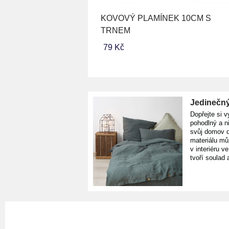
KOVOVÝ PLAMÍNEK 10CM S
TRNEM
79 Kč
Jedinečný
Dopřejte si v
pohodlný a n
svůj domov d
materiálu mů
v interiéru v
tvoří soulad 