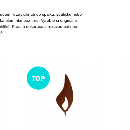
rotem k zapíchnutí do špalku, špalíčku nebo
a plamínku bez trnu. Vyrobte si originální
ruhlíků. Krásná dekorace s rezavou patinou,
ží.
TOP