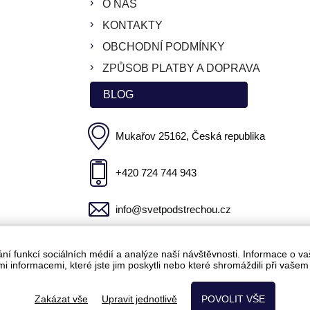
O NÁS
KONTAKTY
OBCHODNÍ PODMÍNKY
ZPŮSOB PLATBY A DOPRAVA
BLOG
Mukařov 25162, Česká republika
+420 724 744 943
info@svetpodstrechou.cz
 funkcí sociálních médií a analýze naší návštěvnosti. Informace o vaš
i informacemi, které jste jim poskytli nebo které shromáždili při vašem 
VĚT POD STŘECHOU,
INTERNETOVÝ OBCHOD
VYTVOŘILA FIRMA
B
Zakázat vše
Upravit jednotlivě
POVOLIT VŠE