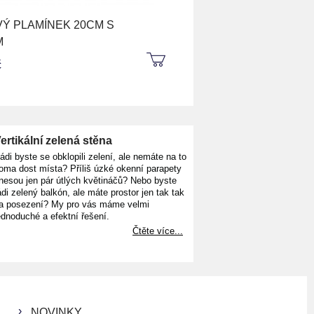
Ý PLAMÍNEK 20CM S
M
KOUPIT
KOUPIT
č
ertikální zelená stěna
ádi byste se obklopili zelení, ale nemáte na to
oma dost místa? Příliš úzké okenní parapety
nesou jen pár útlých květináčů? Nebo byste
ádi zelený balkón, ale máte prostor jen tak tak
a posezení? My pro vás máme velmi
ednoduché a efektní řešení.
Čtěte více...
NOVINKY