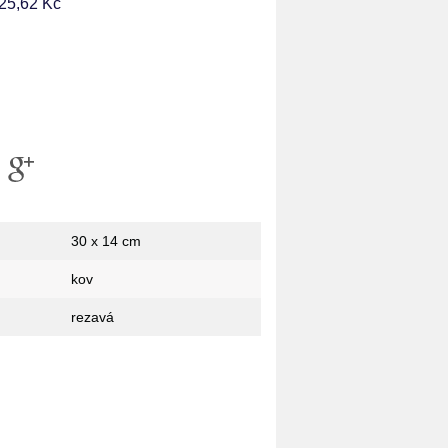
25,62 Kč
30 x 14 cm
kov
rezavá