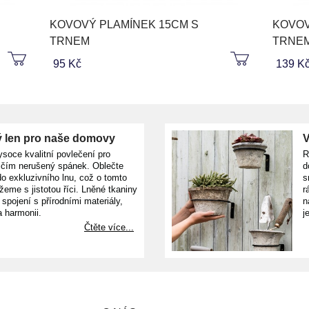
KOVOVÝ PLAMÍNEK 15CM S
KOVOV
TRNEM
TRNE
95 Kč
139 K
 len pro naše domovy
V
ysoce kvalitní povlečení pro
R
ičím nerušený spánek. Oblečte
d
o exkluzivního lnu, což o tomto
s
žeme s jistotou říci. Lněné tkaniny
r
e spojení s přírodními materiály,
n
a harmonii.
j
Čtěte více...