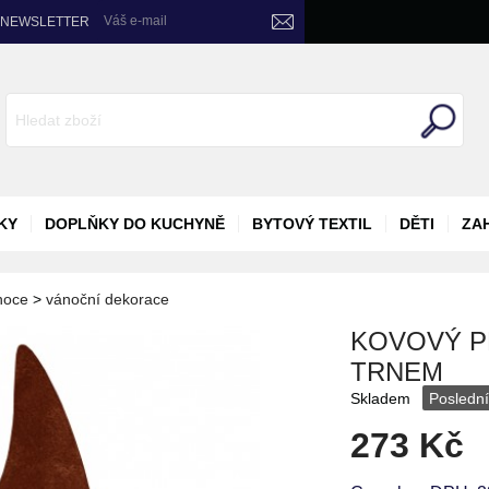
Váš e-mail
NEWSLETTER
KY
DOPLŇKY DO KUCHYNĚ
BYTOVÝ TEXTIL
DĚTI
ZA
noce
>
vánoční dekorace
KOVOVÝ P
TRNEM
Skladem
Poslední
273 Kč