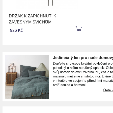
DRŽÁK K ZAPÍCHNUTÍ K
ZÁVĚSNÝM SVÍCNŮM
926 Kč
Jedinečný len pro naše domov
Dopřejte si vysoce kvalitní povlečení pro
pohodlný a ničím nerušený spánek. Oble
svůj domov do exkluzivního lnu, což o t
materiálu můžeme s jistotou říci. Lněné 
v interiéru ve spojení s přírodními materiá
tvoří soulad a harmonii.
Čtěte v