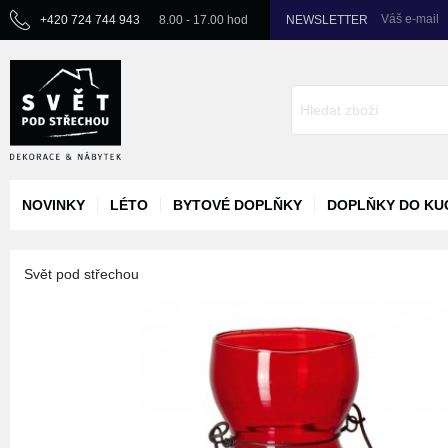
Váš e-mail
+420 724 744 943
8.00 - 17.00 hod
NEWSLETTER
NOVINKY
LÉTO
BYTOVÉ DOPLŇKY
DOPLŇKY DO KU
Svět pod střechou