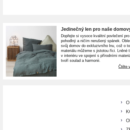
Jedinečný len pro naše domov
Dopřejte si vysoce kvalitní povlečení pro
pohodlný a ničím nerušený spánek. Oble
svůj domov do exkluzivního lnu, což o t
materiálu můžeme s jistotou říci. Lněné 
v interiéru ve spojení s přírodními materiá
tvoří soulad a harmonii.
Čtěte v
O
K
O
Z