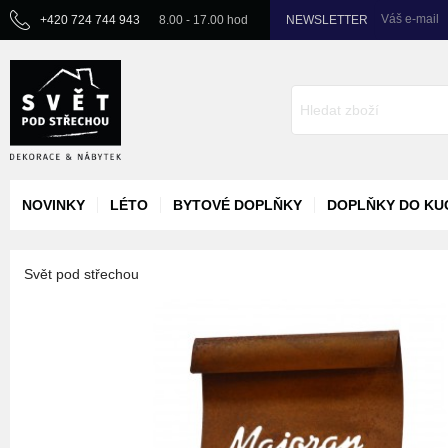
Váš e-mail
+420 724 744 943
8.00 - 17.00 hod
NEWSLETTER
NOVINKY
LÉTO
BYTOVÉ DOPLŇKY
DOPLŇKY DO KU
Svět pod střechou