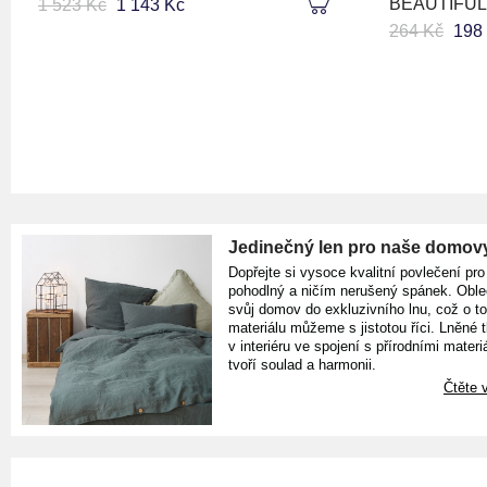
BEAUTIFUL
1 523 Kč
1 143 Kč
264 Kč
198
Jedinečný len pro naše domov
Dopřejte si vysoce kvalitní povlečení pro
pohodlný a ničím nerušený spánek. Oble
svůj domov do exkluzivního lnu, což o t
materiálu můžeme s jistotou říci. Lněné 
v interiéru ve spojení s přírodními materiá
tvoří soulad a harmonii.
Čtěte v