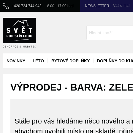
Váš e-mail
+420 724 744 943
8.00 - 17.00 hod
NEWSLETTER
NOVINKY
LÉTO
BYTOVÉ DOPLŇKY
DOPLŇKY DO KU
VÝPRODEJ - BARVA: ZEL
Stále pro vás hledáme něco nového a 
abychom uvolnili místo na skladě, při