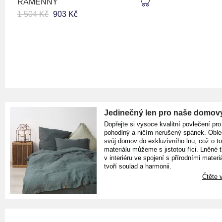
RAMENNÝ
1 504 Kč
903 Kč
Jedinečný len pro naše domov
Dopřejte si vysoce kvalitní povlečení pro
pohodlný a ničím nerušený spánek. Oble
svůj domov do exkluzivního lnu, což o t
materiálu můžeme s jistotou říci. Lněné 
v interiéru ve spojení s přírodními materiá
tvoří soulad a harmonii.
Čtěte v