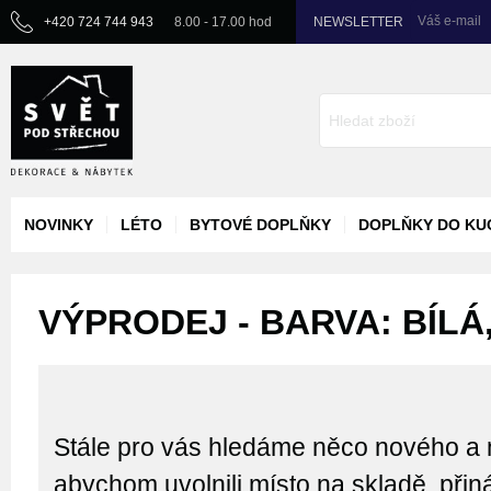
Váš e-mail
+420 724 744 943
8.00 - 17.00 hod
NEWSLETTER
NOVINKY
LÉTO
BYTOVÉ DOPLŇKY
DOPLŇKY DO KU
VÝPRODEJ - BARVA: BÍLÁ
Stále pro vás hledáme něco nového a 
abychom uvolnili místo na skladě, při