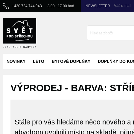
Váš e-mail
+420 724 744 943
8.00 - 17.00 hod
NEWSLETTER
NOVINKY
LÉTO
BYTOVÉ DOPLŇKY
DOPLŇKY DO KU
VÝPRODEJ - BARVA: STŘÍ
Stále pro vás hledáme něco nového a 
abychom uvolnili místo na skladě, při