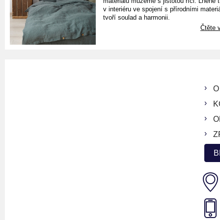
materiálu můžeme s jistotou říci. Lněné 
v interiéru ve spojení s přírodními materiá
tvoří soulad a harmonii.
Čtěte v
O
K
O
Z
B