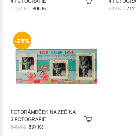
4 FOTOGRAFIE
4 FOTOGRA
1 074 Kč
806 Kč
949 Kč
712
-25%
FOTORÁMEČEK NA ZEĎ NA
3 FOTOGRAFIE
849 Kč
637 Kč