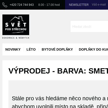
Váš e-mail
+420 724 744 943
8.00 - 17.00 hod
NEWSLETTER
NOVINKY
LÉTO
BYTOVÉ DOPLŇKY
DOPLŇKY DO KU
VÝPRODEJ - BARVA: SME
Stále pro vás hledáme něco nového a 
abychom uvolnili místo na skladě, při