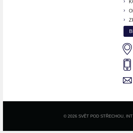
K
O
Z
B
© 2026 SVĚT POD STŘECHOU,
IN