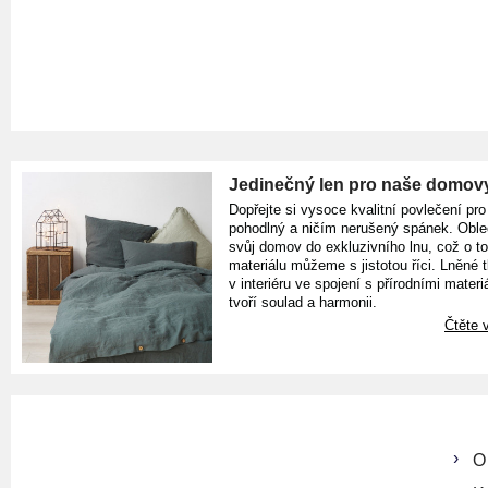
Jedinečný len pro naše domov
Dopřejte si vysoce kvalitní povlečení pro
pohodlný a ničím nerušený spánek. Oble
svůj domov do exkluzivního lnu, což o t
materiálu můžeme s jistotou říci. Lněné 
v interiéru ve spojení s přírodními materiá
tvoří soulad a harmonii.
Čtěte v
O