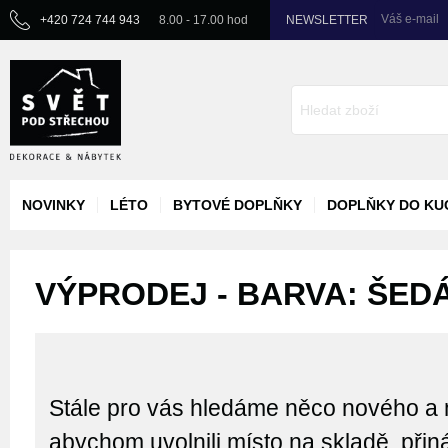
Váš e-mail
+420 724 744 943
8.00 - 17.00 hod
NEWSLETTER
NOVINKY
LÉTO
BYTOVÉ DOPLŇKY
DOPLŇKY DO KU
VÝPRODEJ - BARVA: ŠED
Stále pro vás hledáme něco nového a 
abychom uvolnili místo na skladě, při