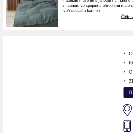
materiálu můžeme s jistotou říci. Lněné 
v interiéru ve spojení s přírodními materiá
tvoří soulad a harmonii.
Čtěte v
O
K
O
Z
B