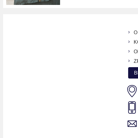
O
K
O
Z
B