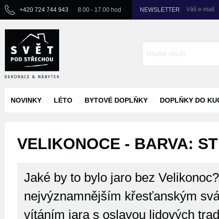
Váš e-mail
+420 724 744 943
8.00 - 17.00 hod
NEWSLETTER
NOVINKY
LÉTO
BYTOVÉ DOPLŇKY
DOPLŇKY DO KU
VELIKONOCE - BARVA: ST
Jaké by to bylo jaro bez Velikonoc
nejvýznamnějším křesťanským svát
vítáním jara s oslavou lidových trad