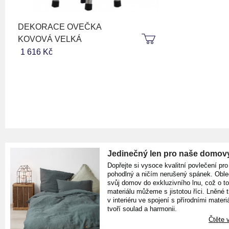
DEKORACE OVEČKA
KOVOVÁ VELKÁ
1 616 Kč
Jedinečný len pro naše domov
Dopřejte si vysoce kvalitní povlečení pro
pohodlný a ničím nerušený spánek. Oble
svůj domov do exkluzivního lnu, což o t
materiálu můžeme s jistotou říci. Lněné 
v interiéru ve spojení s přírodními materiá
tvoří soulad a harmonii.
Čtěte v