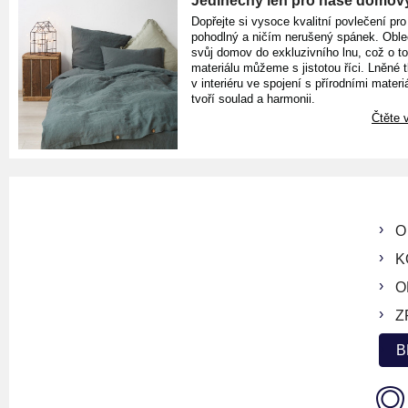
Jedinečný len pro naše domov
Dopřejte si vysoce kvalitní povlečení pro
pohodlný a ničím nerušený spánek. Oble
svůj domov do exkluzivního lnu, což o t
materiálu můžeme s jistotou říci. Lněné 
v interiéru ve spojení s přírodními materiá
tvoří soulad a harmonii.
Čtěte v
O
K
O
Z
B