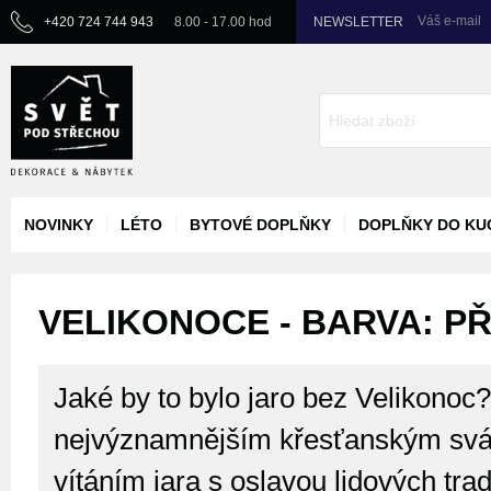
Váš e-mail
+420 724 744 943
8.00 - 17.00 hod
NEWSLETTER
NOVINKY
LÉTO
BYTOVÉ DOPLŇKY
DOPLŇKY DO KU
VELIKONOCE - BARVA: PŘ
Jaké by to bylo jaro bez Velikonoc
nejvýznamnějším křesťanským svát
vítáním jara s oslavou lidových trad