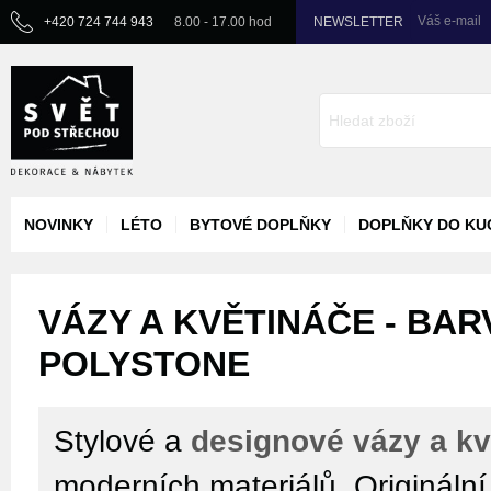
Váš e-mail
+420 724 744 943
8.00 - 17.00 hod
NEWSLETTER
NOVINKY
LÉTO
BYTOVÉ DOPLŇKY
DOPLŇKY DO KU
VÁZY A KVĚTINÁČE - BAR
POLYSTONE
Stylové a
designové vázy a kv
moderních materiálů. Origináln