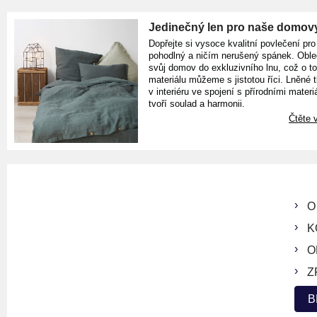
Jedinečný len pro naše domov
Dopřejte si vysoce kvalitní povlečení pro
pohodlný a ničím nerušený spánek. Oble
svůj domov do exkluzivního lnu, což o t
materiálu můžeme s jistotou říci. Lněné 
v interiéru ve spojení s přírodními materiá
tvoří soulad a harmonii.
Čtěte v
O
K
O
Z
B