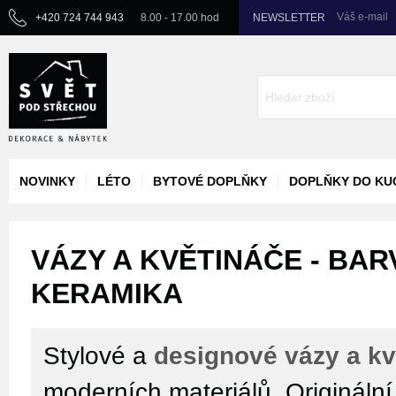
Váš e-mail
+420 724 744 943
8.00 - 17.00 hod
NEWSLETTER
NOVINKY
LÉTO
BYTOVÉ DOPLŇKY
DOPLŇKY DO KU
VÁZY A KVĚTINÁČE - BAR
KERAMIKA
Stylové a
designové vázy a kv
moderních materiálů. Origináln