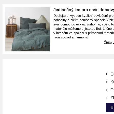
Jedinečný len pro naše domov
Dopřejte si vysoce kvalitní povlečení pro
pohodlný a ničím nerušený spánek. Oble
svůj domov do exkluzivního lnu, což o t
materiálu můžeme s jistotou říci. Lněné 
v interiéru ve spojení s přírodními materiá
tvoří soulad a harmonii.
Čtěte v
O
K
O
Z
B