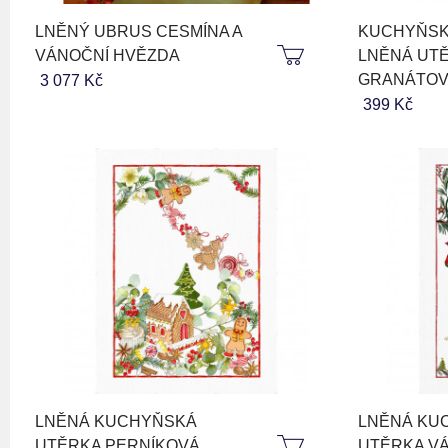
LNĚNÝ UBRUS CESMÍNA A
KUCHYŇSK
VÁNOČNÍ HVĚZDA
LNĚNÁ UT
GRANÁTOV
3 077 Kč
399 Kč
LNĚNÁ KUCHYŇSKÁ
LNĚNÁ KU
UTĚRKA PERNÍKOVÁ
UTĚRKA V