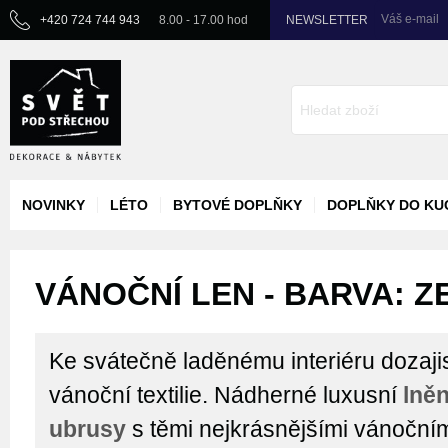
Váš e-mail
+420 724 744 943
8.00 - 17.00 hod
NEWSLETTER
NOVINKY
LÉTO
BYTOVÉ DOPLŇKY
DOPLŇKY DO KU
VÁNOČNÍ LEN - BARVA: Z
Ke svátečně laděnému interiéru dozajist
vánoční textilie. Nádherné luxusní
lně
ubrusy
s těmi nejkrásnějšími vánoční