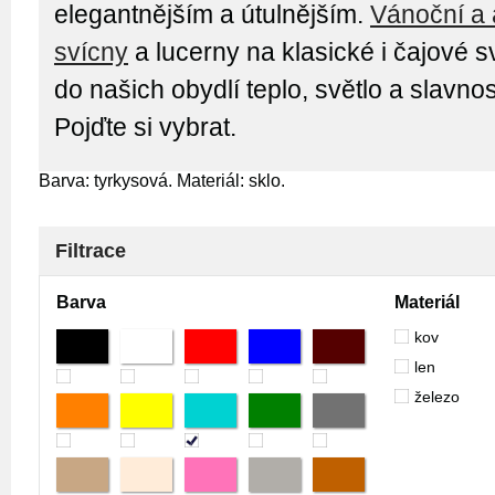
elegantnějším a útulnějším.
Vánoční a 
svícny
a lucerny na klasické i čajové s
do našich obydlí teplo, světlo a slavno
Pojďte si vybrat.
Barva: tyrkysová. Materiál: sklo.
Filtrace
Barva
Materiál
kov
len
železo