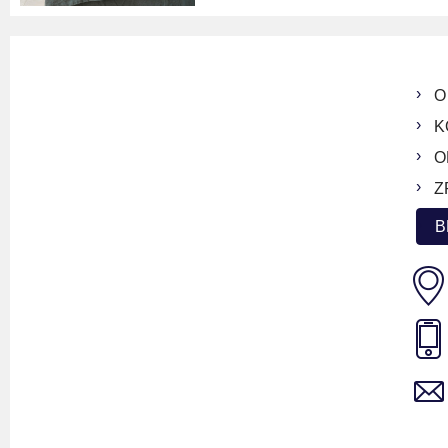
O
K
O
Z
B