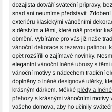
dozajista dotváří sváteční přípravy, bez
snad ani neumíme představit. Zdobení i
exteriéru klasickými vánočními dekor
s dětstvím a těmi, které náš prostor k
obmění. Vybíráme pro vás již naše tra
vánoční dekorace s rezavou patinou
, 
opět rozšířili o zajímavé novinky. Nesm
elegantní
vánoční lněné ubrusy
s těmi 
vánoční motivy s nádechem tradiční e
doplněny o
lněné designové utěrky
, kt
krásným dárkem. Měkké
plédy a lněn
přehozy
s krásnými vánočními motivy 
vašeho domova, aby ho učinily sváteč