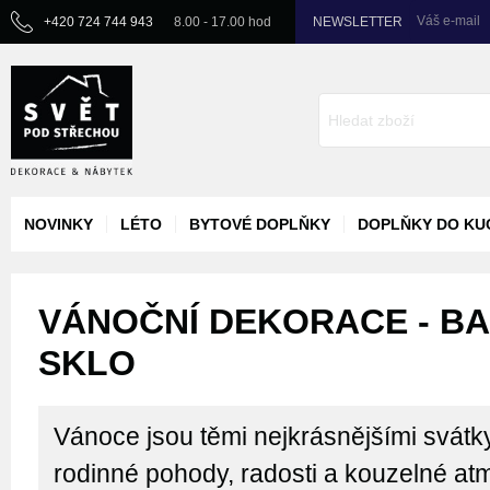
Váš e-mail
+420 724 744 943
8.00 - 17.00 hod
NEWSLETTER
NOVINKY
LÉTO
BYTOVÉ DOPLŇKY
DOPLŇKY DO KU
VÁNOČNÍ DEKORACE - BA
SKLO
Vánoce jsou těmi nejkrásnějšími svátk
rodinné pohody, radosti a kouzelné atm