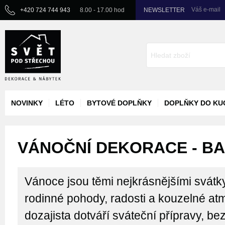
Váš e-mail
+420 724 744 943
8.00 - 17.00 hod
NEWSLETTER
NOVINKY
LÉTO
BYTOVÉ DOPLŇKY
DOPLŇKY DO KU
VÁNOČNÍ DEKORACE - BA
Vánoce jsou těmi nejkrásnějšími svátk
rodinné pohody, radosti a kouzelné atm
dozajista dotváří sváteční přípravy, bez