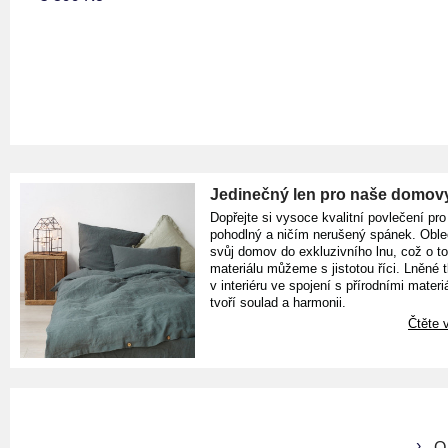
Jedinečný len pro naše domov
Dopřejte si vysoce kvalitní povlečení pro
pohodlný a ničím nerušený spánek. Oble
svůj domov do exkluzivního lnu, což o t
materiálu můžeme s jistotou říci. Lněné 
v interiéru ve spojení s přírodními materiá
tvoří soulad a harmonii.
Čtěte v
O