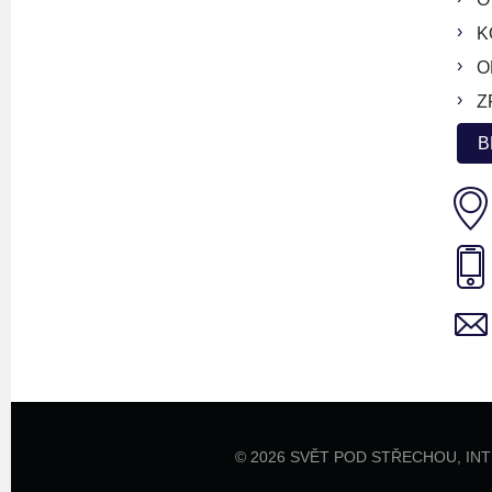
K
O
Z
B
© 2026 SVĚT POD STŘECHOU,
IN