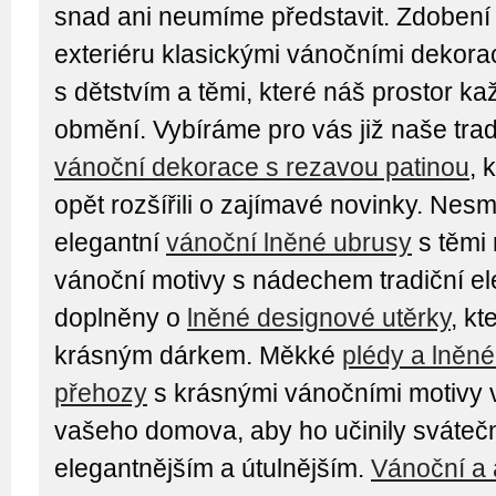
snad ani neumíme představit. Zdobení i
exteriéru klasickými vánočními dekor
s dětstvím a těmi, které náš prostor k
obmění. Vybíráme pro vás již naše tra
vánoční dekorace s rezavou patinou
, 
opět rozšířili o zajímavé novinky. Nesm
elegantní
vánoční lněné ubrusy
s těmi 
vánoční motivy s nádechem tradiční e
doplněny o
lněné designové utěrky
, kt
krásným dárkem. Měkké
plédy a lněn
přehozy
s krásnými vánočními motivy 
vašeho domova, aby ho učinily sváteč
elegantnějším a útulnějším.
Vánoční a 