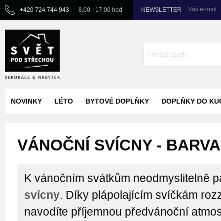
Váš e-mail
+420 724 744 943
8.00 - 17.00 hod
NEWSLETTER
NOVINKY
LÉTO
BYTOVÉ DOPLŇKY
DOPLŇKY DO KU
VÁNOČNÍ SVÍCNY - BARVA
K vánočním svátkům neodmyslitelně p
svícny
. Díky plápolajícím svíčkám roz
navodíte příjemnou předvánoční atmos