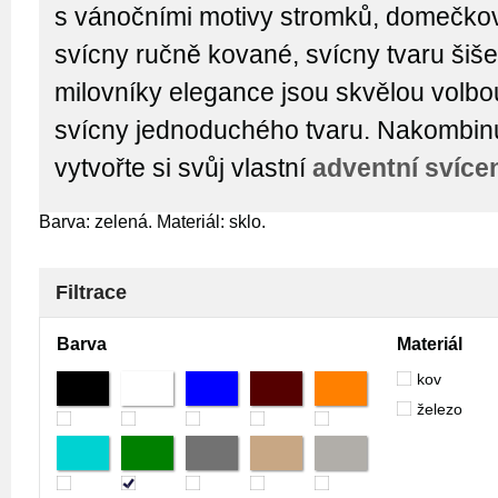
s vánočními motivy stromků, domečkov
svícny ručně kované, svícny tvaru šiše
milovníky elegance jsou skvělou volbo
svícny jednoduchého tvaru. Nakombinuj
vytvořte si svůj vlastní
adventní svíce
Barva: zelená. Materiál: sklo.
Filtrace
Barva
Materiál
kov
železo