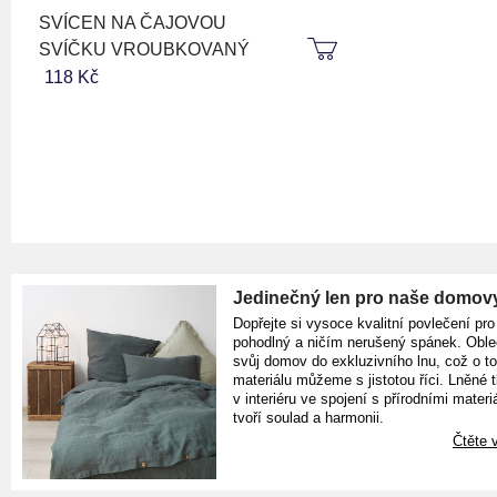
SVÍCEN NA ČAJOVOU
SVÍČKU VROUBKOVANÝ
118 Kč
Jedinečný len pro naše domov
Dopřejte si vysoce kvalitní povlečení pro
pohodlný a ničím nerušený spánek. Oble
svůj domov do exkluzivního lnu, což o t
materiálu můžeme s jistotou říci. Lněné 
v interiéru ve spojení s přírodními materiá
tvoří soulad a harmonii.
Čtěte v