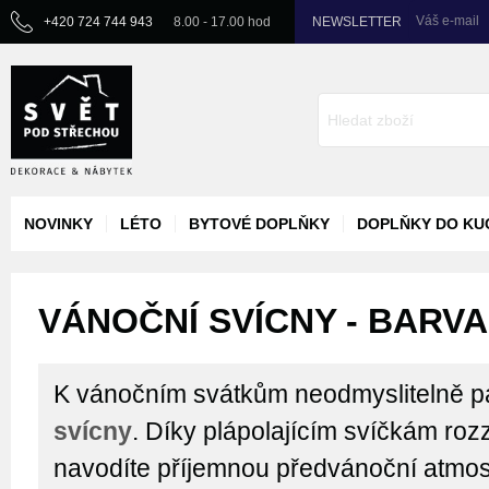
Váš e-mail
+420 724 744 943
8.00 - 17.00 hod
NEWSLETTER
NOVINKY
LÉTO
BYTOVÉ DOPLŇKY
DOPLŇKY DO KU
VÁNOČNÍ SVÍCNY - BARVA
K vánočním svátkům neodmyslitelně p
svícny
. Díky plápolajícím svíčkám roz
navodíte příjemnou předvánoční atmos