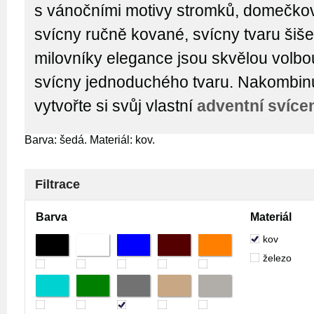
s vánočními motivy stromků, domečkov
svícny ručně kované, svícny tvaru šiše
milovníky elegance jsou skvělou volbo
svícny jednoduchého tvaru. Nakombinuj
vytvořte si svůj vlastní
adventní svíce
Barva: šedá. Materiál: kov.
Filtrace
Barva
Materiál
kov
železo