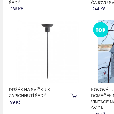
ŠEDÝ
ČAJOVU S
236 Kč
244 Kč
TOP
DRŽÁK NA SVÍČKU K
KOVOVÁ L
ZAPÍCHNUTÍ ŠEDÝ
DOMEČEK 
VINTAGE N
99 Kč
SVÍČKU