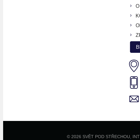
O
K
O
Z
B
© 2026 SVĚT POD STŘECHOU,
IN