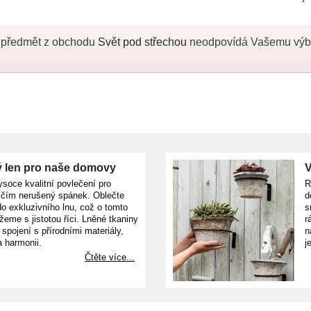
 předmět z obchodu
Svět pod střechou
neodpovídá Vašemu výběr
 len pro naše domovy
V
ysoce kvalitní povlečení pro
R
ičím nerušený spánek. Oblečte
d
o exkluzivního lnu, což o tomto
s
žeme s jistotou říci. Lněné tkaniny
r
e spojení s přírodními materiály,
n
a harmonii.
j
Čtěte více...