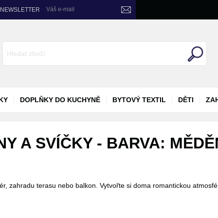
Váš e-mail
NEWSLETTER
KY
DOPLŇKY DO KUCHYNĚ
BYTOVÝ TEXTIL
DĚTI
ZA
NY A SVÍČKY - BARVA: MĚDĚ
iér, zahradu terasu nebo balkon. Vytvořte si doma romantickou atmosfé