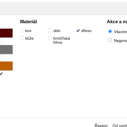
Materiál
Akce a n
kov
sklo
dřevo
Všech
kůže
hrnčířská
Nejpro
hlína
Řazení
:
Od nejd