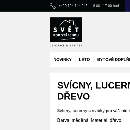
+420 724 744 943
8.00 - 17.00 hod
NOVINKY
LÉTO
BYTOVÉ DOPLŇ
SVÍCNY, LUCER
DŘEVO
Svícny, lucerny a svíčky
pro váš inter
Barva: měděná. Materiál: dřevo.