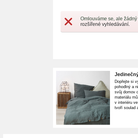
Omlouváme se, ale žádný
rozšířené vyhledávání.
Jedinečný
Dopřejte si v
pohodlný a n
svůj domov d
materiálu mů
v interiéru v
tvoří soulad 