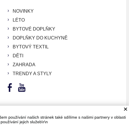
NOVINKY
LÉTO
BYTOVÉ DOPLŇKY
DOPLŇKY DO KUCHYNĚ
BYTOVÝ TEXTIL
DĚTI
ZAHRADA
TRENDY A STYLY
em používání našich stránek také sdílíme s našimi partnery v oblasti
používání jejich služeb\r\n