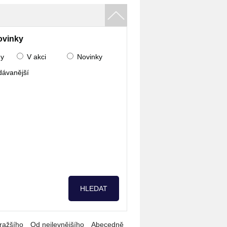
ovinky
ny
V akci
Novinky
dávanější
ražšího
Od nejlevnějšího
Abecedně