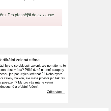
u. Pro přesnější dotaz zkuste
ertikální zelená stěna
ádi byste se obklopili zelení, ale nemáte na to
oma dost místa? Příliš úzké okenní parapety
nesou jen pár útlých květináčů? Nebo byste
ádi zelený balkón, ale máte prostor jen tak tak
a posezení? My pro vás máme velmi
ednoduché a efektní řešení.
Čtěte více...