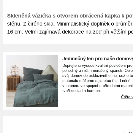
Skleněná vázička s otvorem obrácená kapka k po
stěnu. Z čirého skla. Minimalistický doplněk o průmě
16 cm. Velmi zajímavá dekorace na zeď při větším p
Jedinečný len pro naše domov
Dopřejte si vysoce kvalitní povlečení pro
pohodlný a ničím nerušený spánek. Oble
svůj domov do exkluzivního lnu, což o t
materiálu můžeme s jistotou říci. Lněné 
v interiéru ve spojení s přírodními materiá
tvoří soulad a harmonii.
Čtěte v