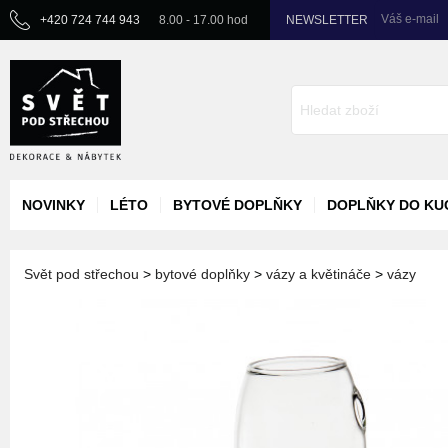
Váš e-mail
+420 724 744 943
8.00 - 17.00 hod
NEWSLETTER
NOVINKY
LÉTO
BYTOVÉ DOPLŇKY
DOPLŇKY DO KU
Svět pod střechou
>
bytové doplňky
>
vázy a květináče
>
vázy