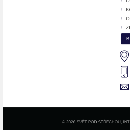
O
K
O
Z
B
© 2026 SVĚT POD STŘECHOU,
IN