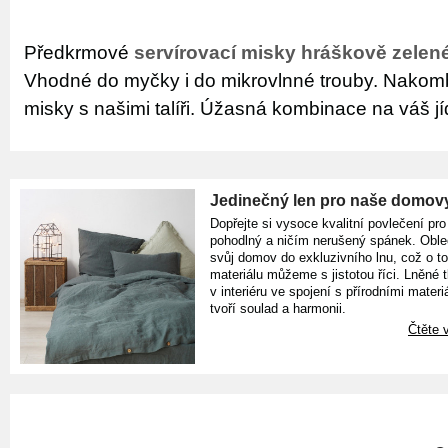
Předkrmové
servírovací misky hráškově zele
Vhodné do myčky i do mikrovlnné trouby. Nakomb
misky s našimi talíři. Úžasná kombinace na váš jíd
Jedinečný len pro naše domov
Dopřejte si vysoce kvalitní povlečení pro
pohodlný a ničím nerušený spánek. Oble
svůj domov do exkluzivního lnu, což o t
materiálu můžeme s jistotou říci. Lněné 
v interiéru ve spojení s přírodními materiá
tvoří soulad a harmonii.
Čtěte v