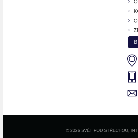
O
K
O
Z
B
© 2026 SVĚT POD STŘECHOU,
IN