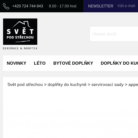
Váš e-mail
+420 724 744 943
8.00 - 17.00 hod
NEWSLETTER
NOVINKY
LÉTO
BYTOVÉ DOPLŇKY
DOPLŇKY DO KU
Svět pod střechou
>
doplňky do kuchyně
>
servírovací sady
>
appe