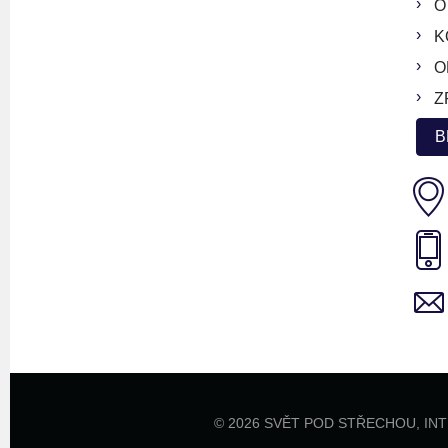
O
K
O
Z
B
© 2026 SVĚT POD STŘECHOU,
IN