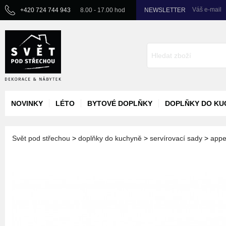
Váš e-mail
+420 724 744 943
8.00 - 17.00 hod
NEWSLETTER
NOVINKY
LÉTO
BYTOVÉ DOPLŇKY
DOPLŇKY DO KU
Svět pod střechou
>
doplňky do kuchyně
>
servírovací sady
>
appe