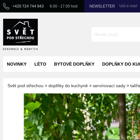
Váš e-mail
+420 724 744 943
8.00 - 17.00 hod
NEWSLETTER
NOVINKY
LÉTO
BYTOVÉ DOPLŇKY
DOPLŇKY DO KU
Svět pod střechou
>
doplňky do kuchyně
>
servírovací sady
>
talíř