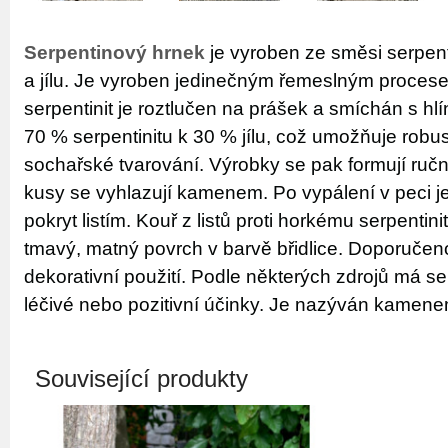
Serpentinový hrnek
je vyroben ze směsi serpent
a jílu. Je vyroben jedinečným řemeslným proces
serpentinit je roztlučen na prášek a smíchán s h
70 % serpentinitu k 30 % jílu, což umožňuje robus
sochařské tvarování. Výrobky se pak formují ruč
kusy se vyhlazují kamenem. Po vypálení v peci j
pokryt listím. Kouř z listů proti horkému serpentini
tmavý, matný povrch v barvě břidlice. Doporučen
dekorativní použití. Podle některých zdrojů má ser
léčivé nebo pozitivní účinky. Je nazýván kamen
Související produkty