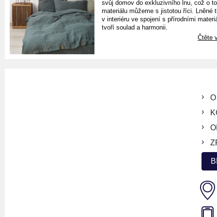
svůj domov do exkluzivního lnu, což o t
materiálu můžeme s jistotou říci. Lněné 
v interiéru ve spojení s přírodními materiá
tvoří soulad a harmonii.
Čtěte v
O
K
O
Z
B