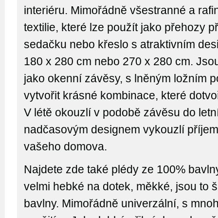
interiéru. Mimořádně všestranné a raf
textilie, které lze použít jako přehozy p
sedačku nebo křeslo s atraktivním de
180 x 280 cm nebo 270 x 280 cm. Jso
jako okenní závěsy, s lněným ložním 
vytvořit krásné kombinace, které dotvoří
V létě okouzlí v podobě závěsu do let
nadčasovým designem vykouzlí příje
vašeho domova.
Najdete zde také plédy ze 100% bavl
velmi hebké na dotek, měkké, jsou to š
bavlny. Mimořádně univerzální, s mn