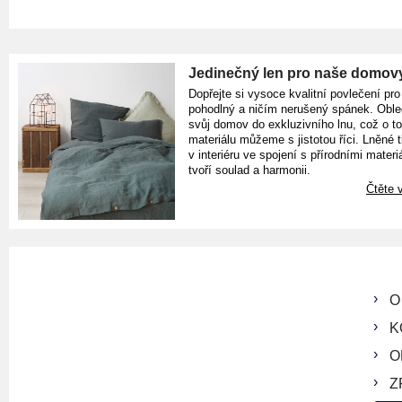
Jedinečný len pro naše domov
Dopřejte si vysoce kvalitní povlečení pro
pohodlný a ničím nerušený spánek. Oble
svůj domov do exkluzivního lnu, což o t
materiálu můžeme s jistotou říci. Lněné 
v interiéru ve spojení s přírodními materiá
tvoří soulad a harmonii.
Čtěte v
O
K
O
Z