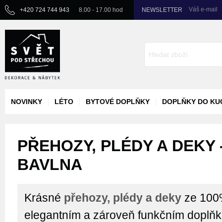
Váš e-mail
+420 724 744 943
8.00 - 17.00 hod
NEWSLETTER
NOVINKY
LÉTO
BYTOVÉ DOPLŇKY
DOPLŇKY DO KU
PŘEHOZY, PLÉDY A DEKY 
BAVLNA
Krásné
přehozy, plédy a deky
ze 100
elegantním a zároveň funkčním doplň