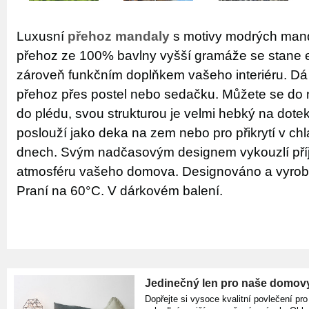
Luxusní
přehoz mandaly
s motivy modrých mand
přehoz ze 100% bavlny vyšší gramáže se stane 
zároveň funkčním doplňkem vašeho interiéru. Dá 
přehoz přes postel nebo sedačku. Můžete se do n
do plédu, svou strukturou je velmi hebký na dote
poslouží jako deka na zem nebo pro přikrytí v ch
dnech. Svým nadčasovým designem vykouzlí př
atmosféru vašeho domova. Designováno a vyroben
Praní na 60°C. V dárkovém balení.
Jedinečný len pro naše domov
Dopřejte si vysoce kvalitní povlečení pro