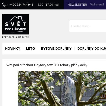
Váš e-mail
+420 724 744 943
8.00 - 17.00 hod
NEWSLETTER
NOVINKY
LÉTO
BYTOVÉ DOPLŇKY
DOPLŇKY DO KU
Svět pod střechou
>
bytový textil
>
Přehozy plédy deky