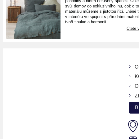
pohodlný a ničím nerušený spánek. Oble
svůj domov do exkluzivního lnu, což o t
materiálu můžeme s jistotou říci. Lněné 
v interiéru ve spojení s přírodními materiá
tvoří soulad a harmonii.
Čtěte v
O
K
O
Z
B