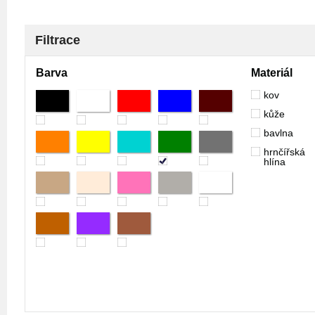
Filtrace
Barva
Materiál
kov
kůže
bavlna
hrnčířská
hlína