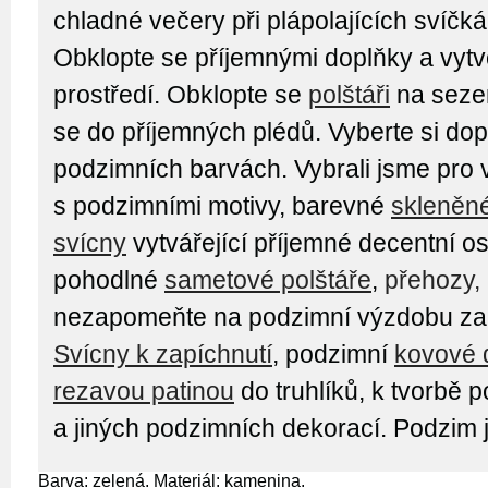
chladné večery při plápolajících svíčká
Obklopte se příjemnými doplňky a vytvo
prostředí. Obklopte se
polštáři
na sezen
se do příjemných plédů. Vyberte si dop
podzimních barvách. Vybrali jsme pro
s podzimními motivy, barevné
skleněn
svícny
vytvářející příjemné decentní os
pohodlné
sametové polštáře
,
přehozy,
nezapomeňte na podzimní výzdobu zah
Svícny k zapíchnutí
, podzimní
kovové 
rezavou patinou
do truhlíků, k tvorbě
a jiných podzimních dekorací. Podzim 
Barva: zelená. Materiál: kamenina.