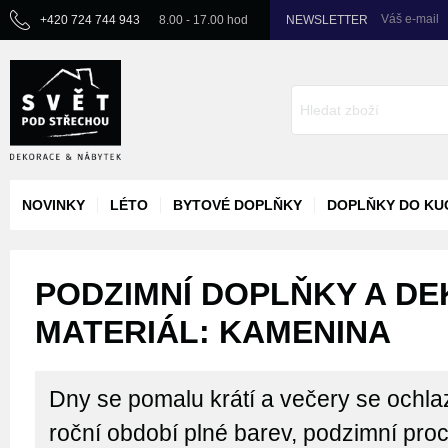
Váš e-mail
+420 724 744 943
8.00 - 17.00 hod
NEWSLETTER
NOVINKY
LÉTO
BYTOVÉ DOPLŇKY
DOPLŇKY DO KU
PODZIMNÍ DOPLŇKY A DE
MATERIÁL: KAMENINA
Dny se pomalu krátí a večery se ochlaz
roční období plné barev, podzimní pro