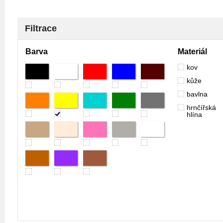
Filtrace
Barva
Materiál
kov
kůže
bavlna
hrnčířská
hlína