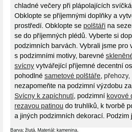
chladné večery při plápolajících svíčká
Obklopte se příjemnými doplňky a vytvo
prostředí. Obklopte se
polštáři
na sezen
se do příjemných plédů. Vyberte si dop
podzimních barvách. Vybrali jsme pro
s podzimními motivy, barevné
skleněn
svícny
vytvářející příjemné decentní os
pohodlné
sametové polštáře
,
přehozy,
nezapomeňte na podzimní výzdobu zah
Svícny k zapíchnutí
, podzimní
kovové 
rezavou patinou
do truhlíků, k tvorbě
a jiných podzimních dekorací. Podzim 
Barva: žlutá. Materiál: kamenina.