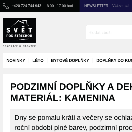
Váš e-mail
+420 724 744 943
8.00 - 17.00 hod
NEWSLETTER
NOVINKY
LÉTO
BYTOVÉ DOPLŇKY
DOPLŇKY DO KU
PODZIMNÍ DOPLŇKY A DE
MATERIÁL: KAMENINA
Dny se pomalu krátí a večery se ochlaz
roční období plné barev, podzimní pro