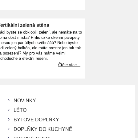
ertikální zelená stěna
ádi byste se obklopili zelení, ale nemáte na to
oma dost místa? Příliš úzké okenní parapety
nesou jen pár útlých květináčů? Nebo byste
ádi zelený balkón, ale máte prostor jen tak tak
a posezení? My pro vás máme velmi
ednoduché a efektní řešení.
Čtěte více...
NOVINKY
LÉTO
BYTOVÉ DOPLŇKY
DOPLŇKY DO KUCHYNĚ