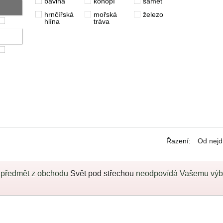
bavlna
konopí
samet
hrnčířská
mořská
železo
hlína
tráva
Řazení
:
Od nejd
 předmět z obchodu
Svět pod střechou
neodpovídá Vašemu výběr