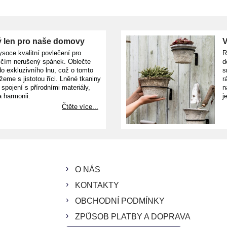
 len pro naše domovy
V
ysoce kvalitní povlečení pro
R
ičím nerušený spánek. Oblečte
d
o exkluzivního lnu, což o tomto
s
žeme s jistotou říci. Lněné tkaniny
r
e spojení s přírodními materiály,
n
a harmonii.
j
Čtěte více...
O NÁS
KONTAKTY
OBCHODNÍ PODMÍNKY
ZPŮSOB PLATBY A DOPRAVA