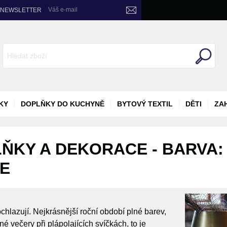
Váš e-mail
NEWSLETTER
KY
DOPLŇKY DO KUCHYNĚ
BYTOVÝ TEXTIL
DĚTI
ZA
LŇKY A DEKORACE - BARVA:
ŽE
chlazují. Nejkrásnější roční období plné barev,
 večery při plápolajících svíčkách, to je