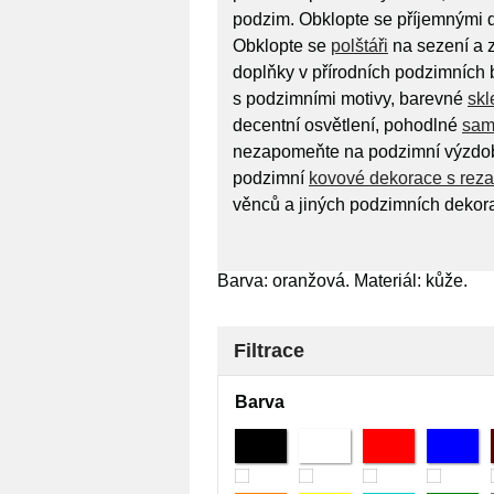
podzim. Obklopte se příjemnými do
Obklopte se
polštáři
na sezení a z
doplňky v přírodních podzimních 
s podzimními motivy, barevné
skl
decentní osvětlení, pohodlné
sam
nezapomeňte na podzimní výzdob
podzimní
kovové dekorace s reza
věnců a jiných podzimních dekora
Barva: oranžová. Materiál: kůže.
Filtrace
Barva