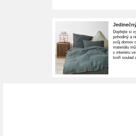
Jedinečný
Dopřejte si v
pohodlný a n
svůj domov d
materiálu mů
v interiéru v
tvoří soulad 