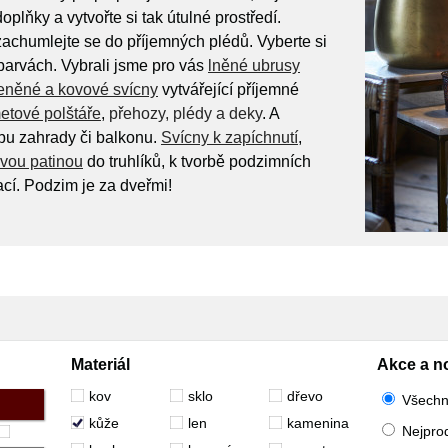
plňky a vytvořte si tak útulné prostředí.
achumlejte se do příjemných plédů. Vyberte si
barvách. Vybrali jsme pro vás
lněné ubrusy
eněné a kovové svícny
vytvářející příjemné
etové polštáře
,
přehozy, plédy a deky
. A
u zahrady či balkonu.
Svícny k zapíchnutí
,
vou patinou
do truhlíků, k tvorbě podzimních
cí. Podzim je za dveřmi!
Materiál
Akce a n
kov
sklo
dřevo
Všech
kůže
len
kamenina
Nejpro