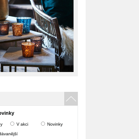
ovinky
ny
V akci
Novinky
dávanější