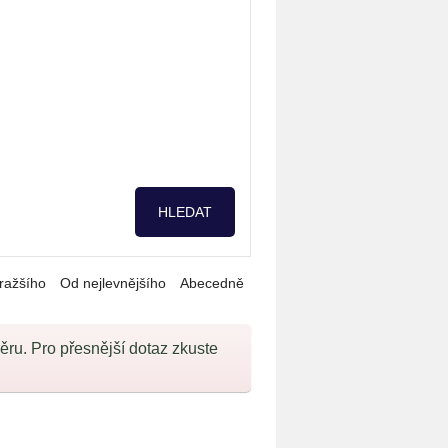
ražšího
Od nejlevnějšího
Abecedně
u. Pro přesnější dotaz zkuste