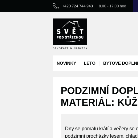
+420 724 744 943
8.00 - 17.00 hod
NOVINKY
LÉTO
BYTOVÉ DOPLŇ
PODZIMNÍ DOP
MATERIÁL: KŮ
Dny se pomalu krátí a večery se o
podzimní procházky lesem, chladné