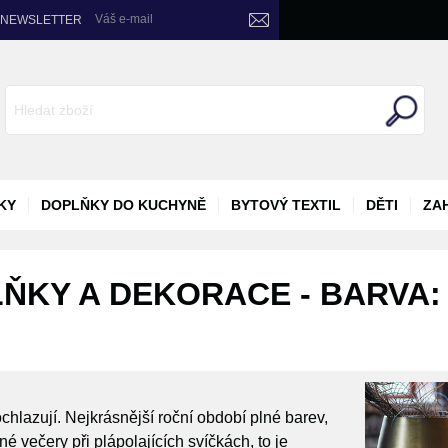
Váš e-mail
NEWSLETTER
KY
DOPLŇKY DO KUCHYNĚ
BYTOVÝ TEXTIL
DĚTI
ZA
ŇKY A DEKORACE - BARVA: 
chlazují. Nejkrásnější roční období plné barev,
 večery při plápolajících svíčkách, to je