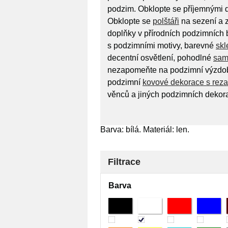
podzim. Obklopte se příjemnými do
Obklopte se
polštáři
na sezení a z
doplňky v přírodních podzimních 
s podzimními motivy, barevné
skl
decentní osvětlení, pohodlné
sam
nezapomeňte na podzimní výzdob
podzimní
kovové dekorace s reza
věnců a jiných podzimních dekora
Barva: bílá. Materiál: len.
Filtrace
Barva