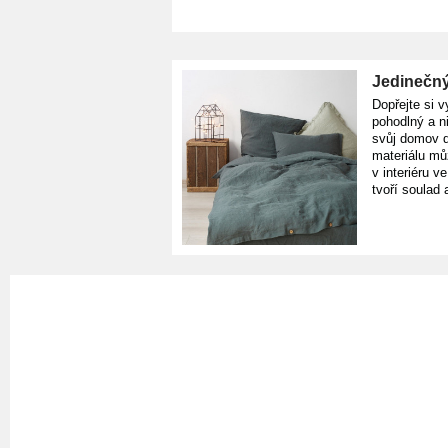
Jedinečný
Dopřejte si v
pohodlný a n
svůj domov d
materiálu mů
v interiéru v
tvoří soulad 