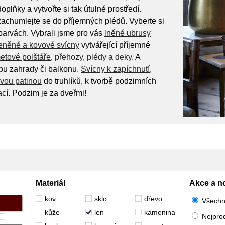
plňky a vytvořte si tak útulné prostředí.
achumlejte se do příjemných plédů. Vyberte si
barvách. Vybrali jsme pro vás
lněné ubrusy
eněné a kovové svícny
vytvářející příjemné
etové polštáře
,
přehozy, plédy a deky
. A
u zahrady či balkonu.
Svícny k zapíchnutí
,
vou patinou
do truhlíků, k tvorbě podzimních
cí. Podzim je za dveřmi!
Materiál
Akce a n
kov
sklo
dřevo
Všech
kůže
len
kamenina
Nejpro