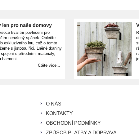
 len pro naše domovy
V
ysoce kvalitní povlečení pro
R
ičím nerušený spánek. Oblečte
d
o exkluzivního lnu, což o tomto
s
žeme s jistotou říci. Lněné tkaniny
r
e spojení s přírodními materiály,
n
a harmonii.
j
Čtěte více...
O NÁS
KONTAKTY
OBCHODNÍ PODMÍNKY
ZPŮSOB PLATBY A DOPRAVA