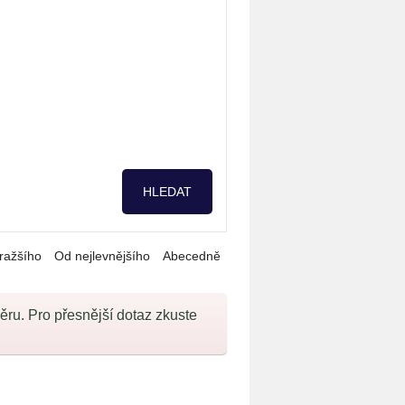
ražšího
Od nejlevnějšího
Abecedně
u. Pro přesnější dotaz zkuste