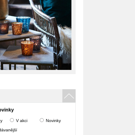
ovinky
ny
V akci
Novinky
dávanější