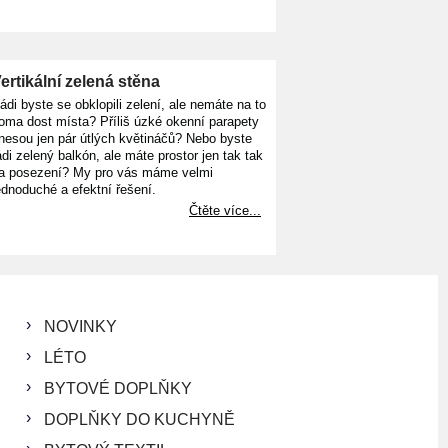
ertikální zelená stěna
ádi byste se obklopili zelení, ale nemáte na to
oma dost místa? Příliš úzké okenní parapety
nesou jen pár útlých květináčů? Nebo byste
ádi zelený balkón, ale máte prostor jen tak tak
a posezení? My pro vás máme velmi
ednoduché a efektní řešení.
Čtěte více...
NOVINKY
LÉTO
BYTOVÉ DOPLŇKY
DOPLŇKY DO KUCHYNĚ