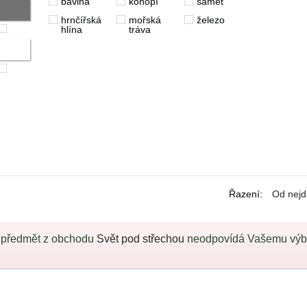
bavlna
konopí
samet
hrnčířská
mořská
železo
hlína
tráva
Řazení
:
Od nejd
 předmět z obchodu
Svět pod střechou
neodpovídá Vašemu výběr