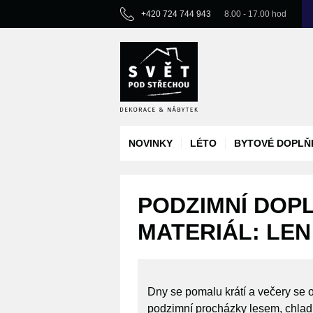
+420 724 744 943
8.00 - 17.00 hod
NOVINKY
LÉTO
BYTOVÉ DOPLŇ
PODZIMNÍ DOPL
MATERIÁL: LEN
Dny se pomalu krátí a večery se o
podzimní procházky lesem, chladné