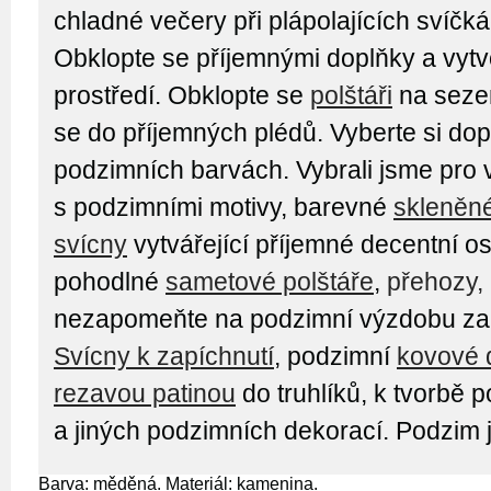
chladné večery při plápolajících svíčká
Obklopte se příjemnými doplňky a vytvo
prostředí. Obklopte se
polštáři
na sezen
se do příjemných plédů. Vyberte si dop
podzimních barvách. Vybrali jsme pro
s podzimními motivy, barevné
skleněn
svícny
vytvářející příjemné decentní os
pohodlné
sametové polštáře
,
přehozy,
nezapomeňte na podzimní výzdobu zah
Svícny k zapíchnutí
, podzimní
kovové 
rezavou patinou
do truhlíků, k tvorbě
a jiných podzimních dekorací. Podzim 
Barva: měděná. Materiál: kamenina.