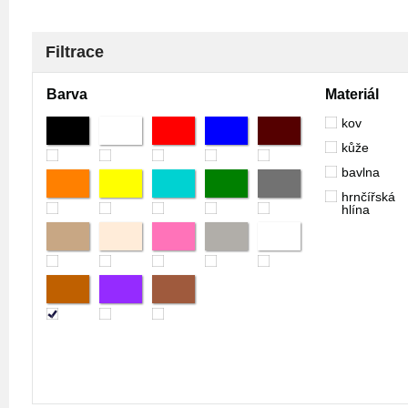
Filtrace
Barva
Materiál
kov
kůže
bavlna
hrnčířská
hlína