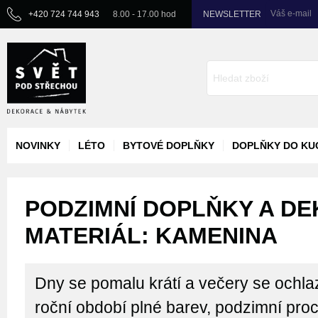
Váš e-mail
+420 724 744 943
8.00 - 17.00 hod
NEWSLETTER
NOVINKY
LÉTO
BYTOVÉ DOPLŇKY
DOPLŇKY DO KU
PODZIMNÍ DOPLŇKY A DE
MATERIÁL: KAMENINA
Dny se pomalu krátí a večery se ochlaz
roční období plné barev, podzimní pro