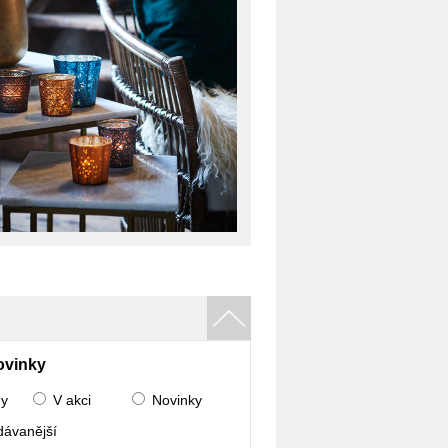
ovinky
ny
V akci
Novinky
dávanější