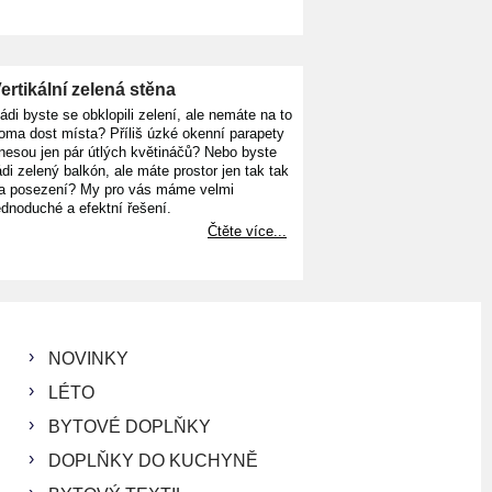
ertikální zelená stěna
ádi byste se obklopili zelení, ale nemáte na to
oma dost místa? Příliš úzké okenní parapety
nesou jen pár útlých květináčů? Nebo byste
ádi zelený balkón, ale máte prostor jen tak tak
a posezení? My pro vás máme velmi
ednoduché a efektní řešení.
Čtěte více...
NOVINKY
LÉTO
BYTOVÉ DOPLŇKY
DOPLŇKY DO KUCHYNĚ