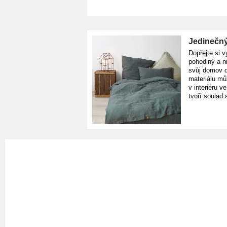
Jedinečný
Dopřejte si v
pohodlný a n
svůj domov d
materiálu mů
v interiéru v
tvoří soulad 