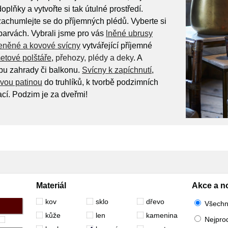
plňky a vytvořte si tak útulné prostředí.
achumlejte se do příjemných plédů. Vyberte si
barvách. Vybrali jsme pro vás
lněné ubrusy
eněné a kovové svícny
vytvářející příjemné
etové polštáře
,
přehozy, plédy a deky
. A
u zahrady či balkonu.
Svícny k zapíchnutí
,
vou patinou
do truhlíků, k tvorbě podzimních
cí. Podzim je za dveřmi!
Materiál
Akce a n
kov
sklo
dřevo
Všech
kůže
len
kamenina
Nejpro