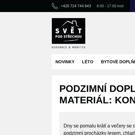
+420 724 744 943
8.00 - 17.00 hod
NOVINKY
LÉTO
BYTOVÉ DOPLŇ
PODZIMNÍ DOPL
MATERIÁL: KO
Dny se pomalu krátí a večery se o
podzimní procházky lesem, chladné