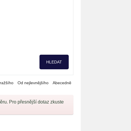
ražšího
Od nejlevnějšího
Abecedně
u. Pro přesnější dotaz zkuste