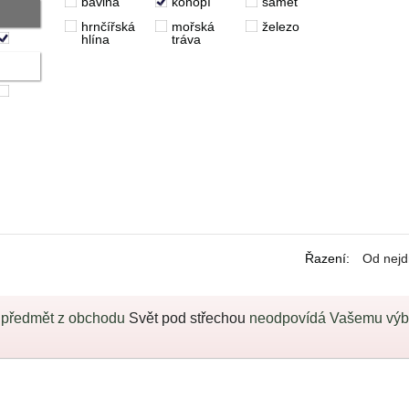
bavlna
konopí
samet
hrnčířská
mořská
železo
hlína
tráva
Řazení
:
Od nejd
 předmět z obchodu
Svět pod střechou
neodpovídá Vašemu výběr