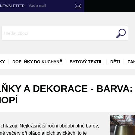
Váš e-mail
NEWSLETTER
KY
DOPLŇKY DO KUCHYNĚ
BYTOVÝ TEXTIL
DĚTI
ZA
ŇKY A DEKORACE - BARVA:
NOPÍ
chlazují. Nejkrásnější roční období plné barev,
 večery při plápolajících svíčkách, to je