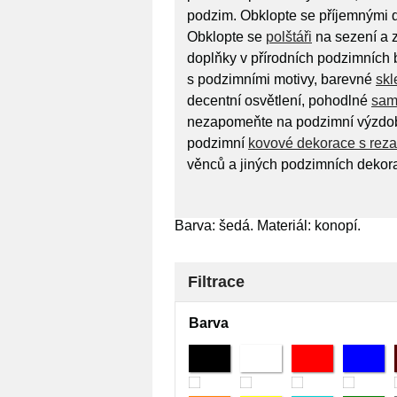
podzim. Obklopte se příjemnými do
Obklopte se
polštáři
na sezení a z
doplňky v přírodních podzimních 
s podzimními motivy, barevné
skl
decentní osvětlení, pohodlné
sam
nezapomeňte na podzimní výzdob
podzimní
kovové dekorace s reza
věnců a jiných podzimních dekora
Barva: šedá. Materiál: konopí.
Filtrace
Barva