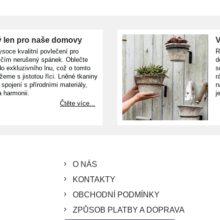
 len pro naše domovy
V
ysoce kvalitní povlečení pro
R
ičím nerušený spánek. Oblečte
d
o exkluzivního lnu, což o tomto
s
žeme s jistotou říci. Lněné tkaniny
r
e spojení s přírodními materiály,
n
a harmonii.
j
Čtěte více...
O NÁS
KONTAKTY
OBCHODNÍ PODMÍNKY
ZPŮSOB PLATBY A DOPRAVA