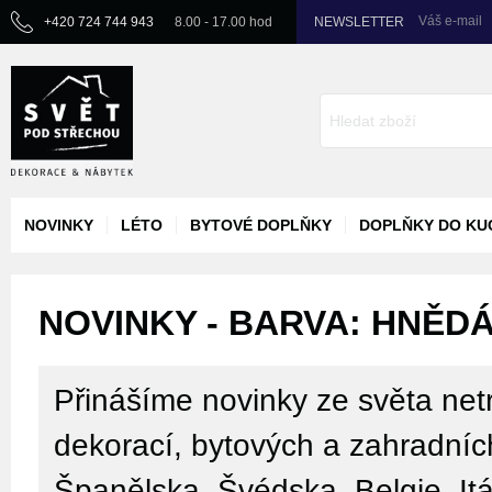
Váš e-mail
+420 724 744 943
8.00 - 17.00 hod
NEWSLETTER
NOVINKY
LÉTO
BYTOVÉ DOPLŇKY
DOPLŇKY DO KU
NOVINKY - BARVA: HNĚDÁ
Přinášíme novinky ze světa netr
dekorací, bytových a zahradníc
Španělska, Švédska, Belgie, Itá