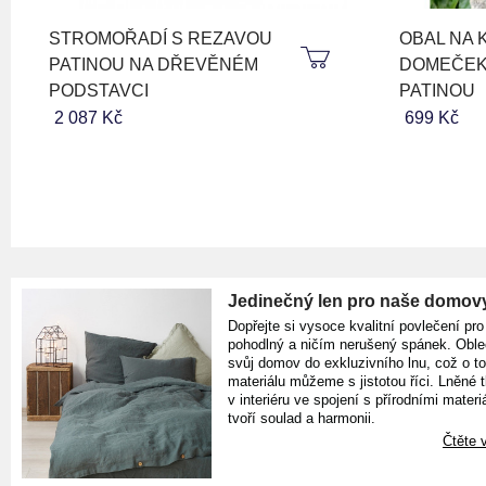
STROMOŘADÍ S REZAVOU
OBAL NA 
PATINOU NA DŘEVĚNÉM
DOMEČEK
PODSTAVCI
PATINOU
2 087 Kč
699 Kč
Jedinečný len pro naše domov
Dopřejte si vysoce kvalitní povlečení pro
pohodlný a ničím nerušený spánek. Oble
svůj domov do exkluzivního lnu, což o t
materiálu můžeme s jistotou říci. Lněné 
v interiéru ve spojení s přírodními materiá
tvoří soulad a harmonii.
Čtěte v