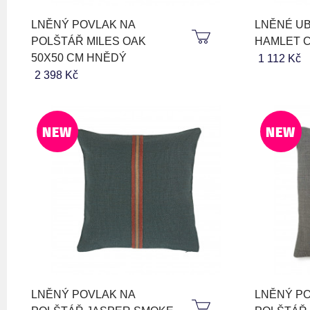
LNĚNÝ POVLAK NA
LNĚNÉ U
POLŠTÁŘ MILES OAK
HAMLET C
50X50 CM HNĚDÝ
1 112 Kč
2 398 Kč
NEW
NEW
LNĚNÝ POVLAK NA
LNĚNÝ PO