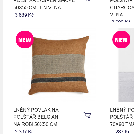
POLŠTÁŘ JASPER SMOKE
POLŠTÁŘ
50X50 CM LEN VLNA
CHARCOAL
VLNA
3 689 Kč
3 689 Kč
NEW
NEW
LNĚNÝ POVLAK NA
LNĚNÝ PO
POLŠTÁŘ BELGIAN
POLŠTÁŘ
NAIROBI 50X50 CM
70X90 TM
2 397 Kč
1 287 Kč