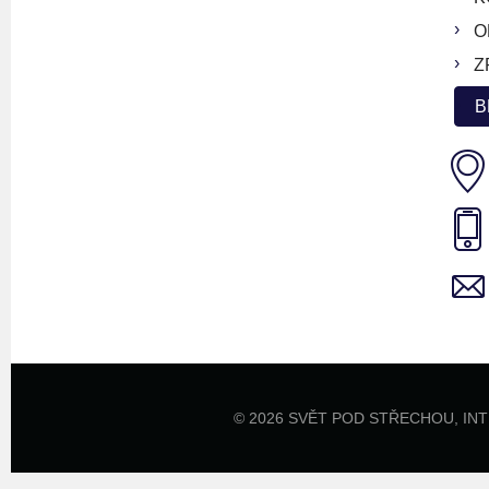
O
Z
B
© 2026 SVĚT POD STŘECHOU,
IN