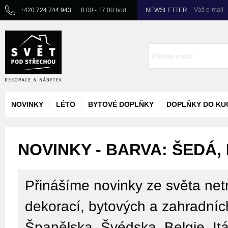
Váš e-mail
+420 724 744 943
8.00 - 17.00 hod
NEWSLETTER
NOVINKY
LÉTO
BYTOVÉ DOPLŇKY
DOPLŇKY DO KU
NOVINKY - BARVA: ŠEDÁ,
Přinášíme novinky ze světa netr
dekorací, bytových a zahradníc
Španělska, Švédska, Belgie, Itá