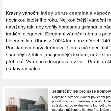
Krásný vánoční
lněný ubrus cesmína a vánočn
novinkou letošního roku. Nejikoničtější vánoční m
navrženy tak, aby tvořily honosnou girlandu s n
tradiční elegance. Elegantní vánoční ubrus s pot
běleném lnu. Ubrus z 100% lnu o rozměrech 140
Podkladová barva krémová. Ubrus má speciální 
snadnější žehlení, má jemnější texturu, než je t
přehozů. Vyroben i designován v Itálii. Praní na 
dárkovém balení.
Jedinečný len pro naše domov
Dopřejte si vysoce kvalitní povlečení pro
pohodlný a ničím nerušený spánek. Oble
svůj domov do exkluzivního lnu, což o t
materiálu můžeme s jistotou říci. Lněné 