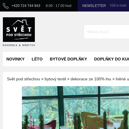
Váš e-mail
+420 724 744 943
8.00 - 17.00 hod
NEWSLETTER
NOVINKY
LÉTO
BYTOVÉ DOPLŇKY
DOPLŇKY DO KU
Svět pod střechou
>
bytový textil
>
dekorace ze 100% lnu
>
lněné 