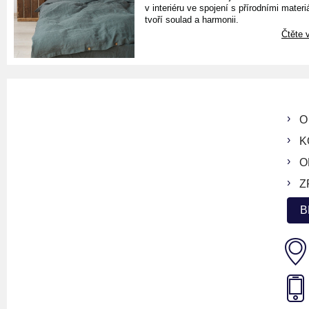
v interiéru ve spojení s přírodními materiá
tvoří soulad a harmonii.
Čtěte v
O
K
O
Z
B