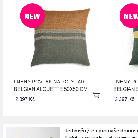
NEW
NE
LNĚNÝ POVLAK NA POLŠTÁŘ
LNĚNÝ PO
BELGIAN ALOUETTE 50X50 CM
BELGIAN 
2 397 Kč
2 397 Kč
Jedinečný len pro naše domov
Dopřejte si vysoce kvalitní povlečení pro