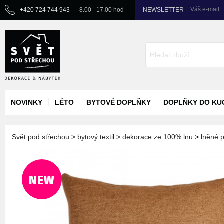
Váš e-mail
+420 724 744 943
8.00 - 17.00 hod
NEWSLETTER
NOVINKY
LÉTO
BYTOVÉ DOPLŇKY
DOPLŇKY DO KU
Svět pod střechou
>
bytový textil
>
dekorace ze 100% lnu
>
lněné p
NEW