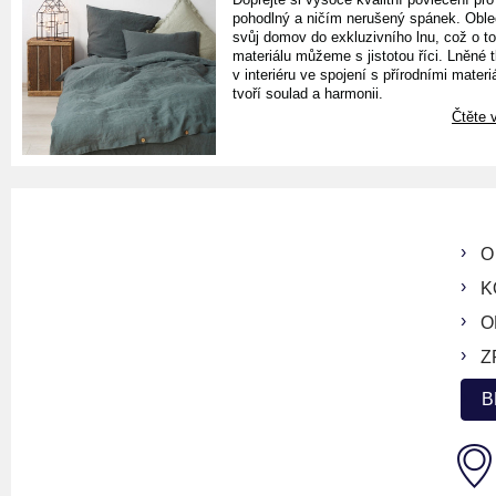
pohodlný a ničím nerušený spánek. Oble
svůj domov do exkluzivního lnu, což o t
materiálu můžeme s jistotou říci. Lněné 
v interiéru ve spojení s přírodními materiá
tvoří soulad a harmonii.
Čtěte v
O
K
O
Z
B