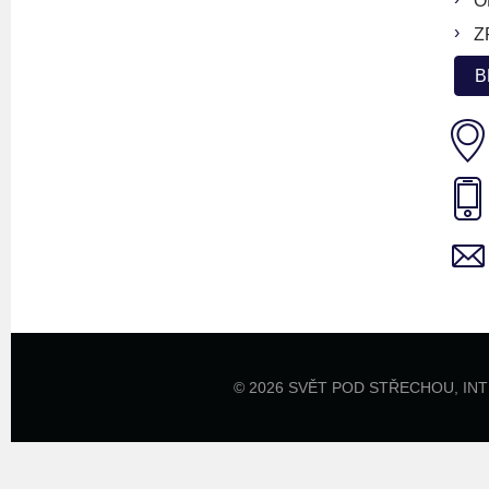
O
Z
B
© 2026 SVĚT POD STŘECHOU,
IN