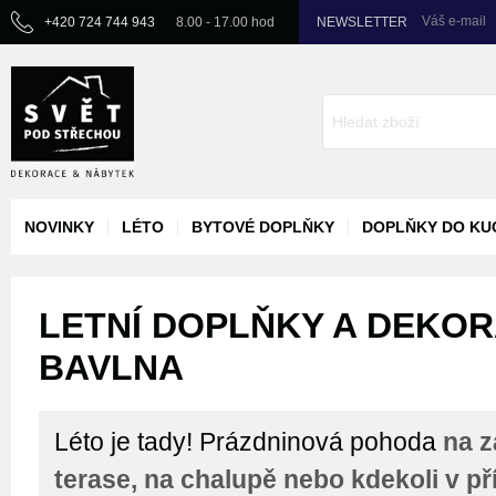
Váš e-mail
+420 724 744 943
8.00 - 17.00 hod
NEWSLETTER
NOVINKY
LÉTO
BYTOVÉ DOPLŇKY
DOPLŇKY DO KU
LETNÍ DOPLŇKY A DEKORA
BAVLNA
Léto je tady! Prázdninová pohoda
na z
terase, na chalupě nebo kdekoli v př