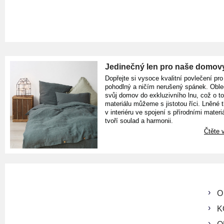
Jedinečný len pro naše domov
Dopřejte si vysoce kvalitní povlečení pro
pohodlný a ničím nerušený spánek. Oble
svůj domov do exkluzivního lnu, což o t
materiálu můžeme s jistotou říci. Lněné 
v interiéru ve spojení s přírodními materiá
tvoří soulad a harmonii.
Čtěte v
O
K