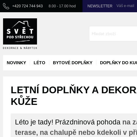
Váš e-mail
+420 724 744 943
8.00 - 17.00 hod
NEWSLETTER
NOVINKY
LÉTO
BYTOVÉ DOPLŇKY
DOPLŇKY DO KU
LETNÍ DOPLŇKY A DEKORA
KŮŽE
Léto je tady! Prázdninová pohoda
na z
terase, na chalupě nebo kdekoli v př