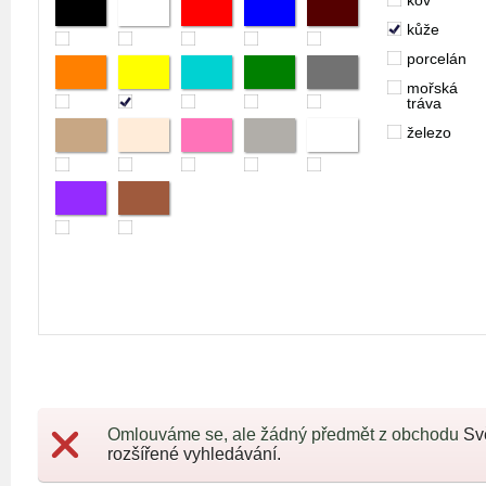
kov
kůže
porcelán
mořská
tráva
železo
Omlouváme se, ale žádný předmět z obchodu
Sv
rozšířené vyhledávání.