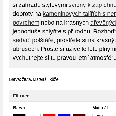
si zahradu stylovými
svícny k zapíchnu
dobroty na
kameninových talířích s n
povrchem
nebo na krásných
dřevěných
jednoduše splyňte s přírodou. Rozhoď
sedací polštáře
, prostřete si na krásn
ubrusech.
Prostě si užívejte léto plným
vychutnejte si tu pravou letní atmosféru
Barva: žlutá. Materiál: kůže.
Filtrace
Barva
Materiál