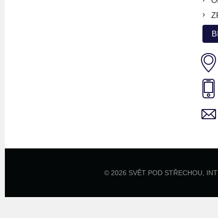
O
Z
B
© 2026 SVĚT POD STŘECHOU,
IN