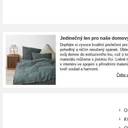
Jedinečný len pro naše domov
Dopřejte si vysoce kvalitní povlečení pro
pohodlný a ničím nerušený spánek. Oble
svůj domov do exkluzivního lnu, což o t
materiálu můžeme s jistotou říci. Lněné 
v interiéru ve spojení s přírodními materiá
tvoří soulad a harmonii.
Čtěte v
O
K