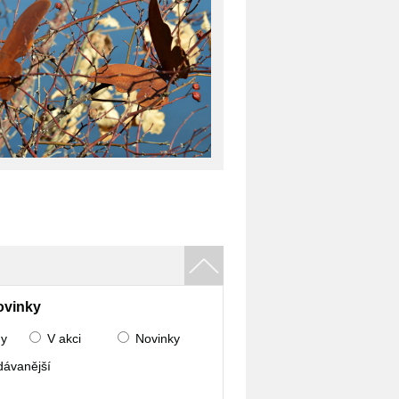
ovinky
ny
V akci
Novinky
dávanější