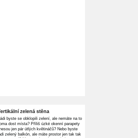
KOUPIT
ertikální zelená stěna
ádi byste se obklopili zelení, ale nemáte na to
oma dost místa? Příliš úzké okenní parapety
nesou jen pár útlých květináčů? Nebo byste
ádi zelený balkón, ale máte prostor jen tak tak