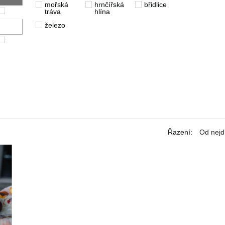
mořská
hrnčířská
břidlice
tráva
hlína
železo
Řazení
:
Od nejd