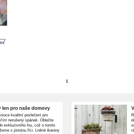
1
 len pro naše domovy
V
ysoce kvalitní povlečení pro
R
ičím nerušený spánek. Oblečte
d
o exkluzivního lnu, což o tomto
s
žeme s jistotou říci. Lněné tkaniny
r