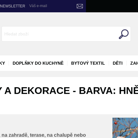
Váš e-mail
NEWSLETTER
KY
DOPLŇKY DO KUCHYNĚ
BYTOVÝ TEXTIL
DĚTI
ZA
 A DEKORACE - BARVA: HNĚ
a
na zahradě, terase, na chalupě nebo