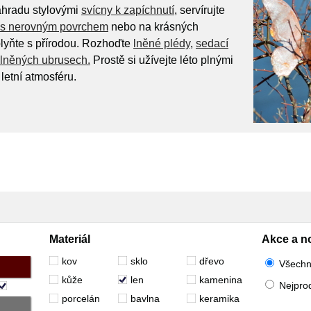
ahradu stylovými
svícny k zapíchnutí
, servírujte
h s nerovným povrchem
nebo na krásných
lyňte s přírodou. Rozhoďte
lněné plédy
,
sedací
lněných ubrusech.
Prostě si užívejte léto plnými
letní atmosféru.
Materiál
Akce a n
kov
sklo
dřevo
Všech
kůže
len
kamenina
Nejpro
porcelán
bavlna
keramika