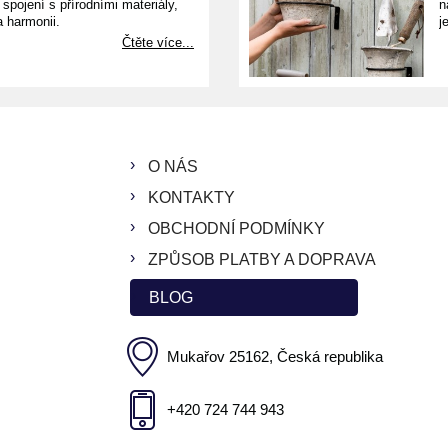
e spojení s přírodními materiály,
n
a harmonii.
j
Čtěte více...
O NÁS
KONTAKTY
OBCHODNÍ PODMÍNKY
ZPŮSOB PLATBY A DOPRAVA
BLOG
Mukařov 25162, Česká republika
+420 724 744 943