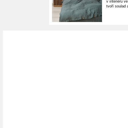
v interiéru v
tvoří soulad 