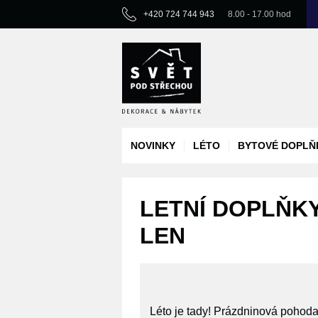
+420 724 744 943
8.00 - 17.00 hod
NOVINKY
LÉTO
BYTOVÉ DOPLŇ
LETNÍ DOPLŇKY
LEN
Léto je tady! Prázdninová pohod