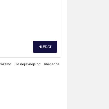
ražšího
Od nejlevnějšího
Abecedně