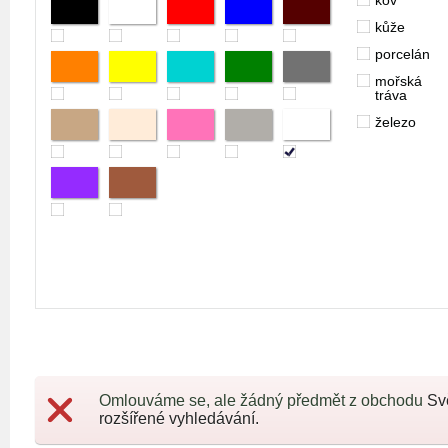
kov
kůže
porcelán
mořská
tráva
železo
Omlouváme se, ale žádný předmět z obchodu
Sv
rozšířené vyhledávání.