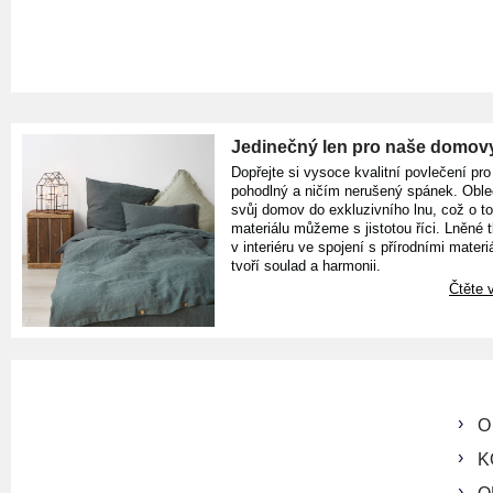
Jedinečný len pro naše domov
Dopřejte si vysoce kvalitní povlečení pro
pohodlný a ničím nerušený spánek. Oble
svůj domov do exkluzivního lnu, což o t
materiálu můžeme s jistotou říci. Lněné 
v interiéru ve spojení s přírodními materiá
tvoří soulad a harmonii.
Čtěte v
O
K