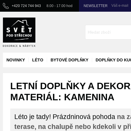
Váš e-mail
+420 724 744 943
8.00 - 17.00 hod
NEWSLETTER
NOVINKY
LÉTO
BYTOVÉ DOPLŇKY
DOPLŇKY DO KU
LETNÍ DOPLŇKY A DEKORA
MATERIÁL: KAMENINA
Léto je tady! Prázdninová pohoda
na z
terase, na chalupě nebo kdekoli v př