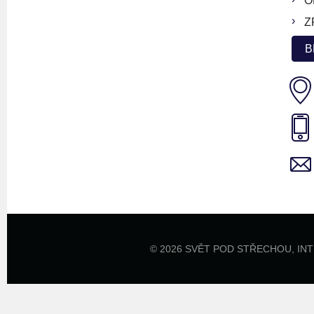
O
Z
B
© 2026 SVĚT POD STŘECHOU,
IN