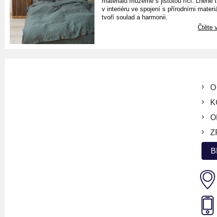
materiálu můžeme s jistotou říci. Lněné 
v interiéru ve spojení s přírodními materiá
tvoří soulad a harmonii.
Čtěte v
O
K
O
Z
B