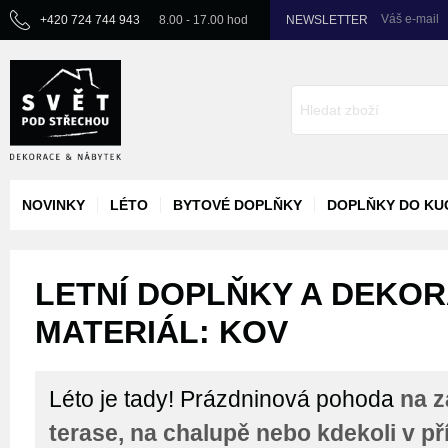
Váš e-mail
+420 724 744 943
8.00 - 17.00 hod
NEWSLETTER
NOVINKY
LÉTO
BYTOVÉ DOPLŇKY
DOPLŇKY DO KU
LETNÍ DOPLŇKY A DEKOR
MATERIÁL: KOV
Léto je tady! Prázdninová pohoda
na z
terase, na chalupě nebo kdekoli v př