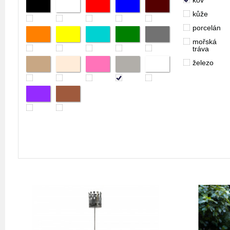
kov
kůže
porcelán
mořská
tráva
železo