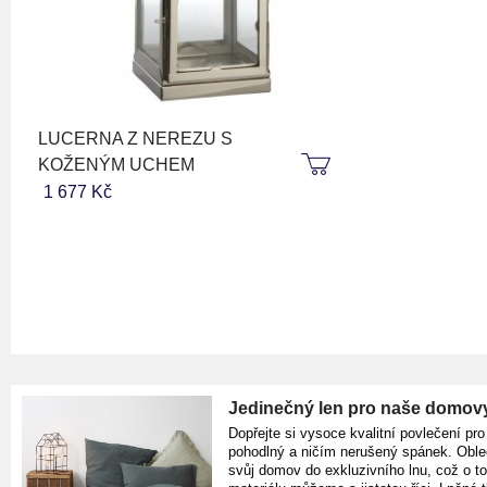
LUCERNA Z NEREZU S
KOŽENÝM UCHEM
1 677 Kč
Jedinečný len pro naše domov
Dopřejte si vysoce kvalitní povlečení pro
pohodlný a ničím nerušený spánek. Oble
svůj domov do exkluzivního lnu, což o t