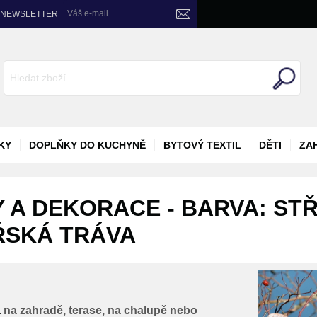
Váš e-mail
NEWSLETTER
KY
DOPLŇKY DO KUCHYNĚ
BYTOVÝ TEXTIL
DĚTI
ZA
 A DEKORACE - BARVA: STŘ
ŘSKÁ TRÁVA
a
na zahradě, terase, na chalupě nebo