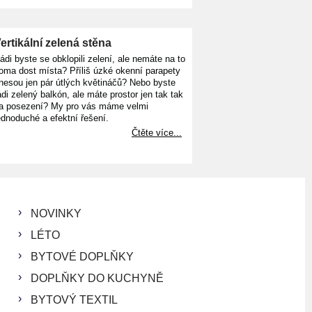
ertikální zelená stěna
ádi byste se obklopili zelení, ale nemáte na to
oma dost místa? Příliš úzké okenní parapety
nesou jen pár útlých květináčů? Nebo byste
ádi zelený balkón, ale máte prostor jen tak tak
a posezení? My pro vás máme velmi
ednoduché a efektní řešení.
Čtěte více...
NOVINKY
LÉTO
BYTOVÉ DOPLŇKY
DOPLŇKY DO KUCHYNĚ
BYTOVÝ TEXTIL