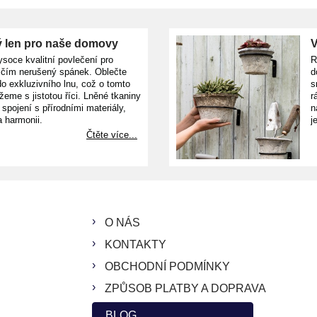
 len pro naše domovy
V
ysoce kvalitní povlečení pro
R
ičím nerušený spánek. Oblečte
d
o exkluzivního lnu, což o tomto
s
žeme s jistotou říci. Lněné tkaniny
r
e spojení s přírodními materiály,
n
a harmonii.
j
Čtěte více...
O NÁS
KONTAKTY
OBCHODNÍ PODMÍNKY
ZPŮSOB PLATBY A DOPRAVA
BLOG