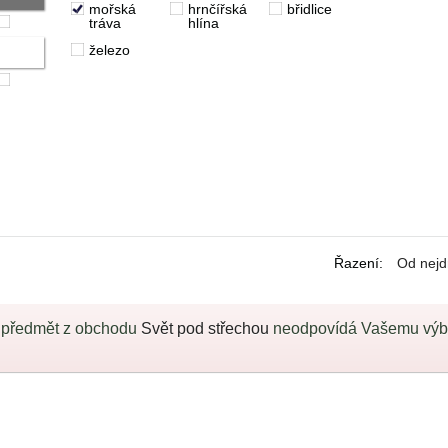
mořská
hrnčířská
břidlice
tráva
hlína
železo
Řazení
:
Od nejd
 předmět z obchodu
Svět pod střechou
neodpovídá Vašemu výběr