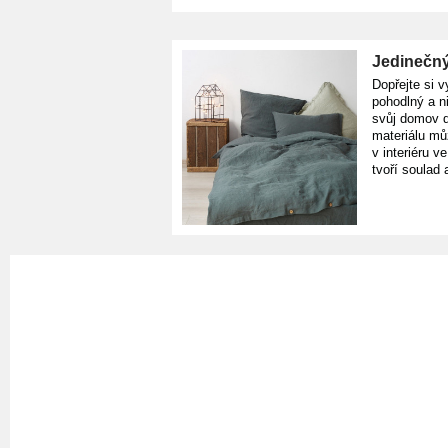
Jedinečný
Dopřejte si v
pohodlný a n
svůj domov d
materiálu mů
v interiéru v
tvoří soulad 