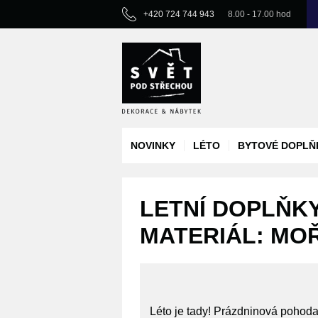
+420 724 744 943
8.00 - 17.00 hod
NOVINKY
LÉTO
BYTOVÉ DOPLŇ
LETNÍ DOPLŇKY
MATERIÁL: MO
Léto je tady! Prázdninová pohod