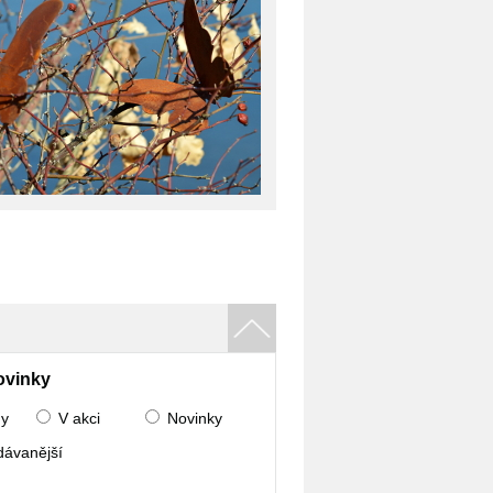
ovinky
ny
V akci
Novinky
dávanější