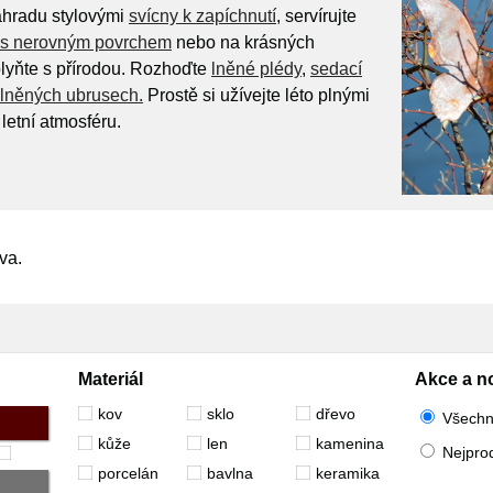
ahradu stylovými
svícny k zapíchnutí
, servírujte
h s nerovným povrchem
nebo na krásných
lyňte s přírodou. Rozhoďte
lněné plédy
,
sedací
lněných ubrusech.
Prostě si užívejte léto plnými
letní atmosféru.
va.
Materiál
Akce a n
kov
sklo
dřevo
Všech
kůže
len
kamenina
Nejpro
porcelán
bavlna
keramika