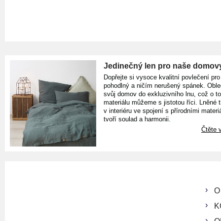
Jedinečný len pro naše domov
Dopřejte si vysoce kvalitní povlečení pro
pohodlný a ničím nerušený spánek. Oble
svůj domov do exkluzivního lnu, což o t
materiálu můžeme s jistotou říci. Lněné 
v interiéru ve spojení s přírodními materiá
tvoří soulad a harmonii.
Čtěte v
O
K