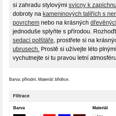
si zahradu stylovými
svícny k zapíchnu
dobroty na
kameninových talířích s n
povrchem
nebo na krásných
dřevěných
jednoduše splyňte s přírodou. Rozhoď
sedací polštáře
, prostřete si na krásn
ubrusech.
Prostě si užívejte léto plným
vychutnejte si tu pravou letní atmosféru
Barva: přírodní. Materiál: břidlice.
Filtrace
Barva
Materiál