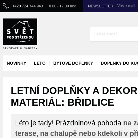
Váš e-mail
+420 724 744 943
8.00 - 17.00 hod
NEWSLETTER
NOVINKY
LÉTO
BYTOVÉ DOPLŇKY
DOPLŇKY DO KU
LETNÍ DOPLŇKY A DEKORA
MATERIÁL: BŘIDLICE
Léto je tady! Prázdninová pohoda
na z
terase, na chalupě nebo kdekoli v př