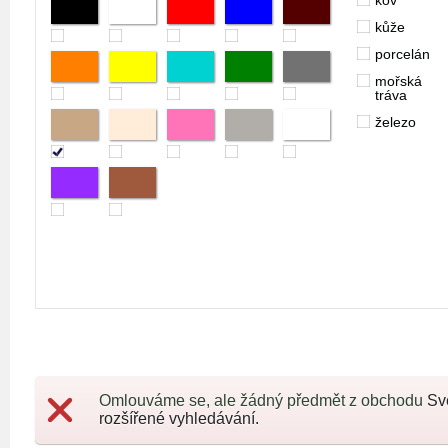
kov
kůže
porcelán
mořská
tráva
železo
Omlouváme se, ale žádný předmět z obchodu
Sv
rozšířené vyhledávání.