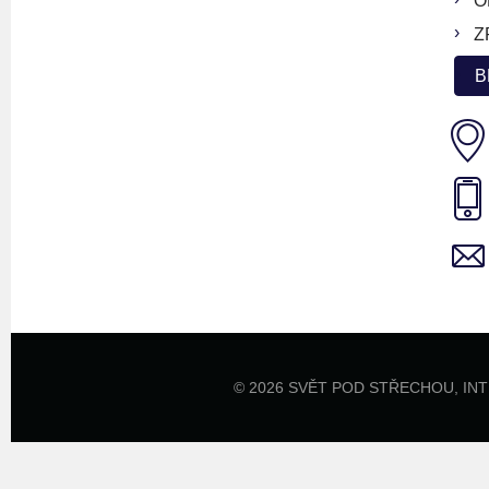
O
Z
B
© 2026 SVĚT POD STŘECHOU,
IN