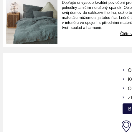
Dopřejte si vysoce kvalitní povlečení pro
pohodlný a ničím nerušený spánek. Oble
svůj domov do exkluzivního lnu, což o t
materiálu můžeme s jistotou říci. Lněné 
v interiéru ve spojení s přírodními materiá
tvoří soulad a harmonii.
Čtěte v
O
K
O
Z
B