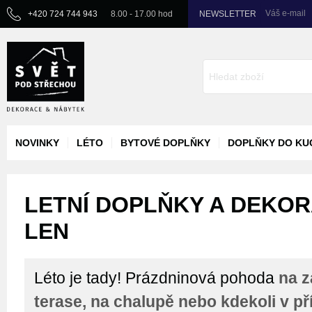
Váš e-mail
+420 724 744 943
8.00 - 17.00 hod
NEWSLETTER
NOVINKY
LÉTO
BYTOVÉ DOPLŇKY
DOPLŇKY DO KU
LETNÍ DOPLŇKY A DEKORA
LEN
Léto je tady! Prázdninová pohoda
na z
terase, na chalupě nebo kdekoli v př