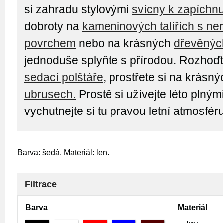
si zahradu stylovými
svícny k zapíchnu
dobroty na
kameninových talířích s n
povrchem
nebo na krásných
dřevěných
jednoduše splyňte s přírodou. Rozhoď
sedací polštáře
, prostřete si na krásn
ubrusech.
Prostě si užívejte léto plným
vychutnejte si tu pravou letní atmosféru
Barva: šedá. Materiál: len.
Filtrace
Barva
Materiál