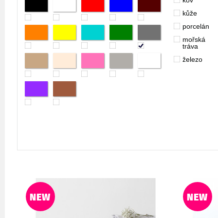
kov
kůže
porcelán
mořská
tráva
železo
NEW
NEW