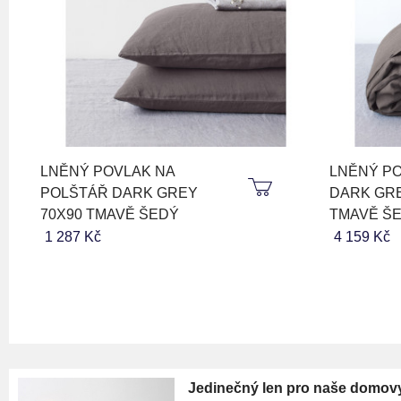
LNĚNÝ POVLAK NA
LNĚNÝ PO
POLŠTÁŘ DARK GREY
DARK GRE
70X90 TMAVĚ ŠEDÝ
TMAVĚ Š
1 287 Kč
4 159 Kč
Jedinečný len pro naše domov