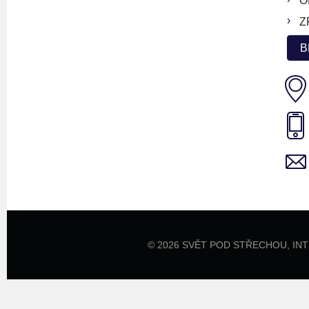
O
Z
B
© 2026 SVĚT POD STŘECHOU,
IN