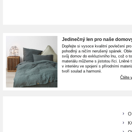
Jedinečný len pro naše domov
Dopřejte si vysoce kvalitní povlečení pro
pohodlný a ničím nerušený spánek. Oble
svůj domov do exkluzivního lnu, což o t
materiálu můžeme s jistotou říci. Lněné 
v interiéru ve spojení s přírodními materiá
tvoří soulad a harmonii.
Čtěte v
O
K