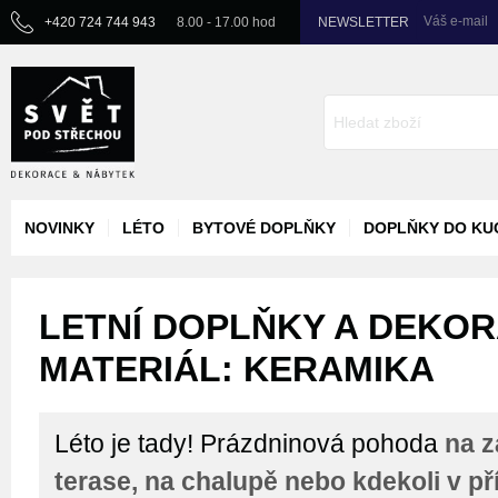
Váš e-mail
+420 724 744 943
8.00 - 17.00 hod
NEWSLETTER
NOVINKY
LÉTO
BYTOVÉ DOPLŇKY
DOPLŇKY DO KU
LETNÍ DOPLŇKY A DEKOR
MATERIÁL: KERAMIKA
Léto je tady! Prázdninová pohoda
na z
terase, na chalupě nebo kdekoli v př