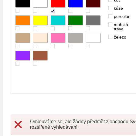
kov
kůže
porcelán
mořská
tráva
železo
Omlouváme se, ale žádný předmět z obchodu
Sv
rozšířené vyhledávání.